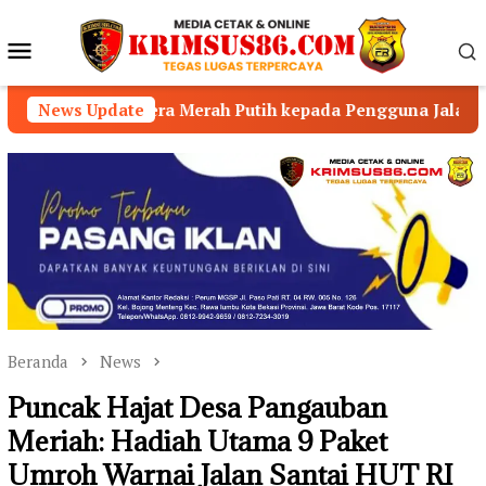
Loncat
ke
Menu
konten
Mobile
 Merah Putih kepada Pengguna Jalan
News Update
Tim Resmob Pe
Beranda
News
Puncak Hajat Desa Pangauban
Meriah: Hadiah Utama 9 Paket
Umroh Warnai Jalan Santai HUT RI