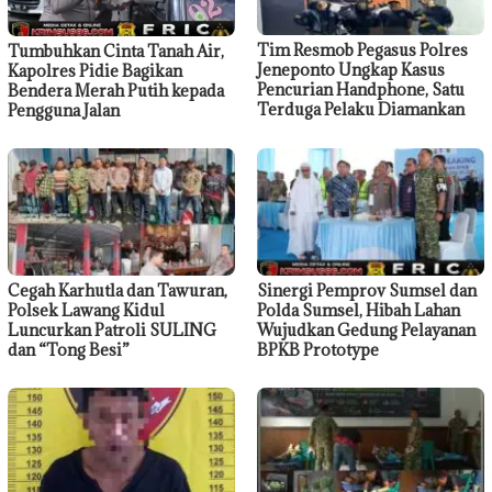
Tim Resmob Pegasus Polres
Tumbuhkan Cinta Tanah Air,
Jeneponto Ungkap Kasus
Kapolres Pidie Bagikan
Pencurian Handphone, Satu
Bendera Merah Putih kepada
Terduga Pelaku Diamankan
Pengguna Jalan
Cegah Karhutla dan Tawuran,
Sinergi Pemprov Sumsel dan
Polsek Lawang Kidul
Polda Sumsel, Hibah Lahan
Luncurkan Patroli SULING
Wujudkan Gedung Pelayanan
dan “Tong Besi”
BPKB Prototype