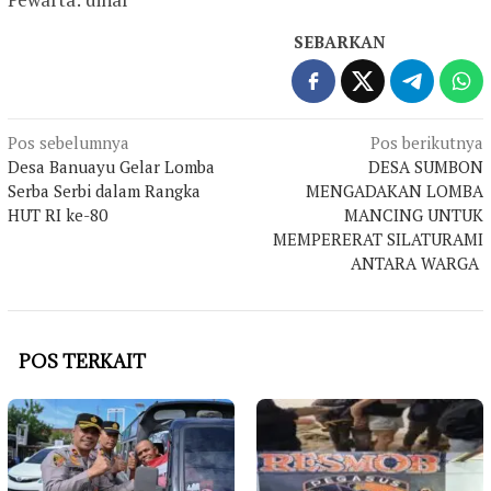
SEBARKAN
Navigasi
Pos sebelumnya
Pos berikutnya
Desa Banuayu Gelar Lomba
DESA SUMBON
pos
Serba Serbi dalam Rangka
MENGADAKAN LOMBA
HUT RI ke-80
MANCING UNTUK
MEMPERERAT SILATURAMI
ANTARA WARGA
POS TERKAIT