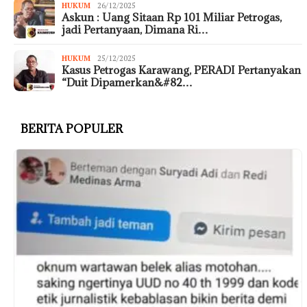
HUKUM
26/12/2025
Askun : Uang Sitaan Rp 101 Miliar Petrogas,
jadi Pertanyaan, Dimana Ri…
HUKUM
25/12/2025
Kasus Petrogas Karawang, PERADI Pertanyakan
“Duit Dipamerkan&#82…
BERITA POPULER