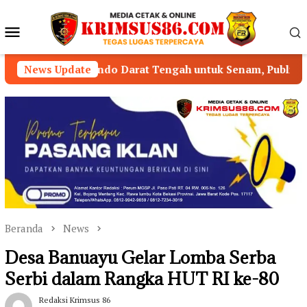
Loncat
ke
Menu
konten
Mobile
endo Darat Tengah untuk Senam, Publik Pertanyakan Peng
News Update
Beranda
News
Desa Banuayu Gelar Lomba Serba
Serbi dalam Rangka HUT RI ke-80
Redaksi Krimsus 86