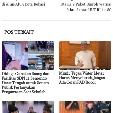
di Alun-Alun Kota Bekasi
Utama 9 Paket Umroh Warnai
Jalan Santai HUT RI ke-80
POS TERKAIT
Munir Tegas: Water Meter
Diduga Gunakan Ruang dan
Harus Menyeluruh, Jangan
Fasilitas SDN 11 Semendo
Ada Celah PAD Bocor
Darat Tengah untuk Senam,
Publik Pertanyakan
Pengawasan Aset Sekolah