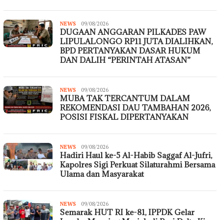
NEWS
Redaksi
09/08/2026
DUGAAN ANGGARAN PILKADES PAW
Krimsus
86
LIPULALONGO RP11 JUTA DIALIHKAN,
BPD PERTANYAKAN DASAR HUKUM
DAN DALIH “PERINTAH ATASAN”
NEWS
Redaksi
09/08/2026
MUBA TAK TERCANTUM DALAM
Krimsus
86
REKOMENDASI DAU TAMBAHAN 2026,
POSISI FISKAL DIPERTANYAKAN
NEWS
Redaksi
09/08/2026
Hadiri Haul ke-5 Al-Habib Saggaf Al-Jufri,
Krimsus
86
Kapolres Sigi Perkuat Silaturahmi Bersama
Ulama dan Masyarakat
NEWS
Redaksi
09/08/2026
Semarak HUT RI ke-81, IPPDK Gelar
Krimsus
86