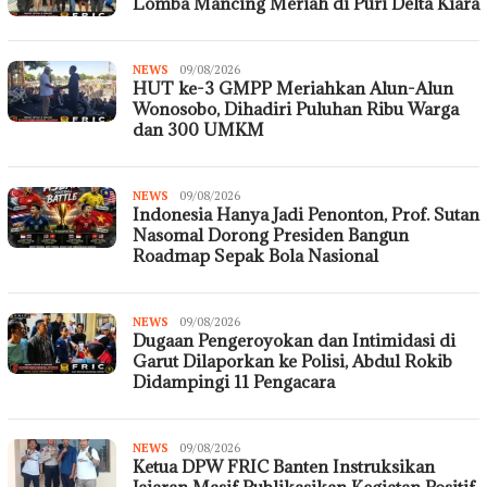
Lomba Mancing Meriah di Puri Delta Kiara
NEWS
Redaksi
09/08/2026
HUT ke-3 GMPP Meriahkan Alun-Alun
Krimsus
86
Wonosobo, Dihadiri Puluhan Ribu Warga
dan 300 UMKM
NEWS
Redaksi
09/08/2026
Indonesia Hanya Jadi Penonton, Prof. Sutan
Krimsus
86
Nasomal Dorong Presiden Bangun
Roadmap Sepak Bola Nasional
NEWS
Redaksi
09/08/2026
Dugaan Pengeroyokan dan Intimidasi di
Krimsus
86
Garut Dilaporkan ke Polisi, Abdul Rokib
Didampingi 11 Pengacara
NEWS
Redaksi
09/08/2026
Ketua DPW FRIC Banten Instruksikan
Krimsus
86
Jajaran Masif Publikasikan Kegiatan Positif