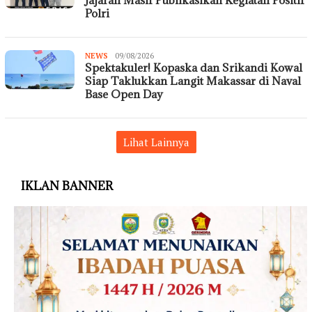
Polri
NEWS
Redaksi
09/08/2026
Spektakuler! Kopaska dan Srikandi Kowal
Krimsus
86
Siap Taklukkan Langit Makassar di Naval
Base Open Day
Lihat Lainnya
IKLAN BANNER