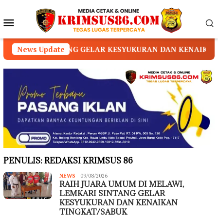
Loncat
ke
Menu
konten
Mobile
INTANG GELAR KESYUKURAN DAN KENAIKAN TINGKAT/SA
News Update
PENULIS:
REDAKSI KRIMSUS 86
NEWS
Redaksi
09/08/2026
RAIH JUARA UMUM DI MELAWI,
Krimsus
86
LEMKARI SINTANG GELAR
KESYUKURAN DAN KENAIKAN
TINGKAT/SABUK