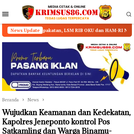
Loncat
ke
Menu
konten
Mobile
Kesepakatan, LSM RIB OKU dan HAM-RI Nyatakan Mundur dar
News Update
Beranda
News
Wujudkan Keamanan dan Kedekatan,
Kapolres Jeneponto kontrol Pos
Satkamling dan Warga Binamu-