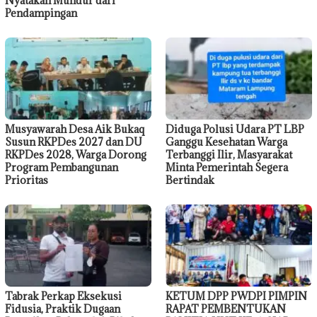
Nyatakan Mundur dari
Pendampingan
Musyawarah Desa Aik Bukaq
Diduga Polusi Udara PT LBP
Susun RKPDes 2027 dan DU
Ganggu Kesehatan Warga
RKPDes 2028, Warga Dorong
Terbanggi Ilir, Masyarakat
Program Pembangunan
Minta Pemerintah Segera
Prioritas
Bertindak
Tabrak Perkap Eksekusi
KETUM DPP PWDPI PIMPIN
Fidusia, Praktik Dugaan
RAPAT PEMBENTUKAN