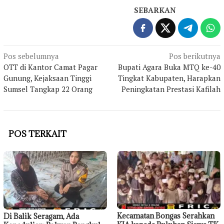
SEBARKAN
Navigasi
Pos sebelumnya
Pos berikutnya
OTT di Kantor Camat Pagar
Bupati Agara Buka MTQ ke-40
pos
Gunung, Kejaksaan Tinggi
Tingkat Kabupaten, Harapkan
Sumsel Tangkap 22 Orang
Peningkatan Prestasi Kafilah
POS TERKAIT
Kecamatan Bongas Serahkan
Di Balik Seragam, Ada