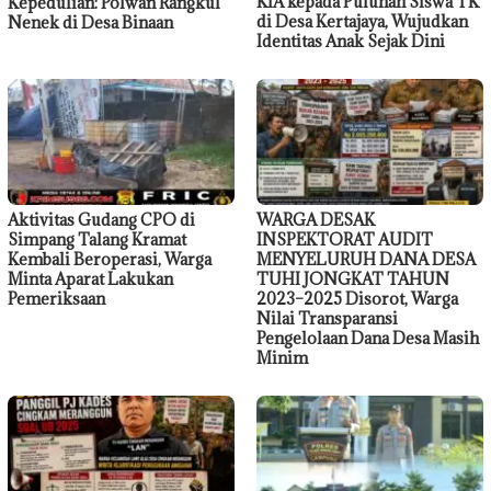
KIA kepada Puluhan Siswa TK
Kepedulian: Polwan Rangkul
di Desa Kertajaya, Wujudkan
Nenek di Desa Binaan
Identitas Anak Sejak Dini
Aktivitas Gudang CPO di
WARGA DESAK
Simpang Talang Kramat
INSPEKTORAT AUDIT
Kembali Beroperasi, Warga
MENYELURUH DANA DESA
Minta Aparat Lakukan
TUHI JONGKAT TAHUN
Pemeriksaan
2023–2025 Disorot, Warga
Nilai Transparansi
Pengelolaan Dana Desa Masih
Minim