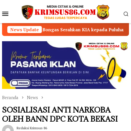
Loncat
ke
Menu
konten
Mobile
gas Serahkan KIA kepada Puluhan Siswa TK di Desa Kertaj
News Update
Beranda
News
SOSIALISASI ANTI NARKOBA
OLEH BANN DPC KOTA BEKASI
Redaksi Krimsus 86