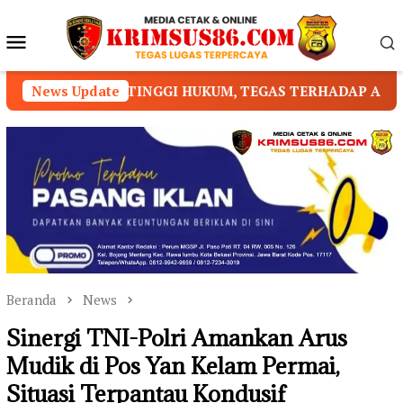
Loncat
ke
Menu
konten
Mobile
G TINGGI HUKUM, TEGAS TERHADAP ANGGOTA YANG MELA
News Update
Beranda
News
Sinergi TNI-Polri Amankan Arus
Mudik di Pos Yan Kelam Permai,
Situasi Terpantau Kondusif