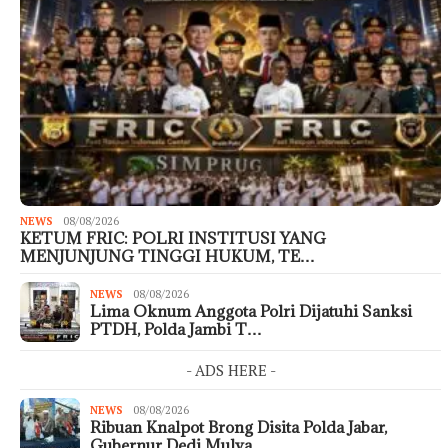
NEWS
08/08/2026
KETUM FRIC: POLRI INSTITUSI YANG
MENJUNJUNG TINGGI HUKUM, TE…
NEWS
08/08/2026
Lima Oknum Anggota Polri Dijatuhi Sanksi
PTDH, Polda Jambi T…
- ADS HERE -
NEWS
08/08/2026
Ribuan Knalpot Brong Disita Polda Jabar,
Gubernur Dedi Mulya…