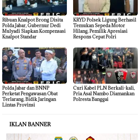
Ribuan Knalpot Brong Disita
KRYD Polsek Ligung Berhasil
Polda Jabar, Gubernur Dedi
Temukan Sepeda Motor
Mulyadi Siapkan Kompensasi
Hilang, Pemilik Apresiasi
Knalpot Standar
Respons Cepat Polri
Polda Jabar dan BNNP
Curi Kabel PLN Berkali-kali,
Perketat Pengawasan Obat
Pria Asal Nambo Diamankan
Terlarang, Bidik Jaringan
Polresta Banggai
Lintas Provinsi
IKLAN BANNER