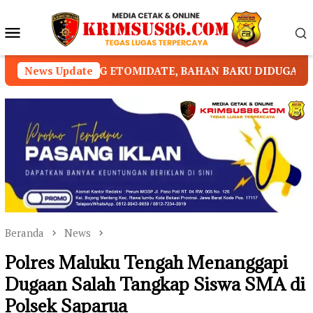
Loncat
ke
Menu
konten
Mobile
ETOMIDATE, BAHAN BAKU DIDUGA DIPASOK DARI KAMB
News Update
Beranda
News
Polres Maluku Tengah Menanggapi
Dugaan Salah Tangkap Siswa SMA di
Polsek Saparua