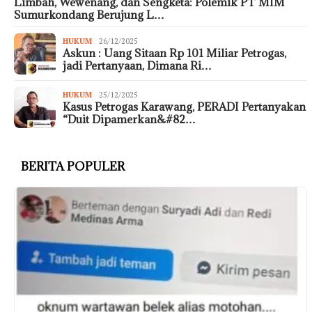
Limbah, Wewenang, dan Sengketa: Polemik PT MIM
Sumurkondang Berujung L…
HUKUM
26/12/2025
Askun : Uang Sitaan Rp 101 Miliar Petrogas,
jadi Pertanyaan, Dimana Ri…
HUKUM
25/12/2025
Kasus Petrogas Karawang, PERADI Pertanyakan
“Duit Dipamerkan&#82…
BERITA POPULER