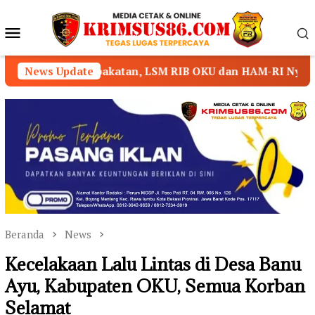
Loncat
ke
Menu
konten
Mobile
esepakatan, LSM RIB OKU dan HAM-RI Nyatakan Mundur dari
News Update
Beranda
News
Kecelakaan Lalu Lintas di Desa Banu
Ayu, Kabupaten OKU, Semua Korban
Selamat