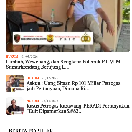
HUKUM
01/05/2026
Limbah, Wewenang, dan Sengketa: Polemik PT MIM
Sumurkondang Berujung L…
HUKUM
26/12/2025
Askun : Uang Sitaan Rp 101 Miliar Petrogas,
jadi Pertanyaan, Dimana Ri…
HUKUM
25/12/2025
Kasus Petrogas Karawang, PERADI Pertanyakan
“Duit Dipamerkan&#82…
BERITA POPULER