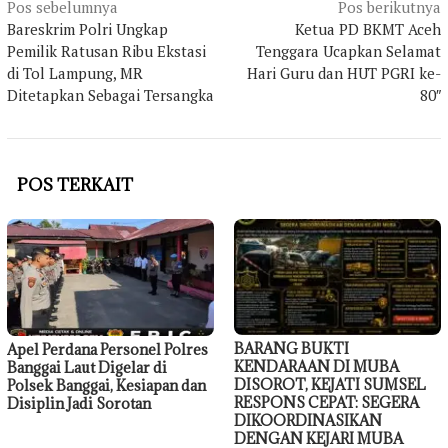
Navigasi
Pos sebelumnya
Pos berikutnya
Bareskrim Polri Ungkap
Ketua PD BKMT Aceh
pos
Pemilik Ratusan Ribu Ekstasi
Tenggara Ucapkan Selamat
di Tol Lampung, MR
Hari Guru dan HUT PGRI ke-
Ditetapkan Sebagai Tersangka
80″
POS TERKAIT
BARANG BUKTI
Apel Perdana Personel Polres
KENDARAAN DI MUBA
Banggai Laut Digelar di
DISOROT, KEJATI SUMSEL
Polsek Banggai, Kesiapan dan
RESPONS CEPAT: SEGERA
Disiplin Jadi Sorotan
DIKOORDINASIKAN
DENGAN KEJARI MUBA