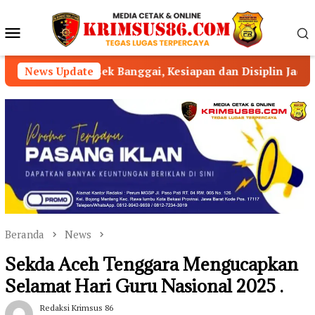
Loncat
ke
Menu
konten
Mobile
sek Banggai, Kesiapan dan Disiplin Jadi Sorotan
News Update
BAR
Beranda
News
Sekda Aceh Tenggara Mengucapkan
Selamat Hari Guru Nasional 2025 .
Redaksi Krimsus 86