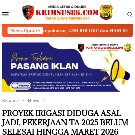
Loncat
ke
Menu
konten
Mobile
akatan, LSM RIB OKU dan HAM-RI Nyatakan Mundur dari Pe
News Update
Beranda
News
PROYEK IRIGASI DIDUGA ASAL
JADI, PEKERJAAN TA 2025 BELUM
SELESAI HINGGA MARET 2026