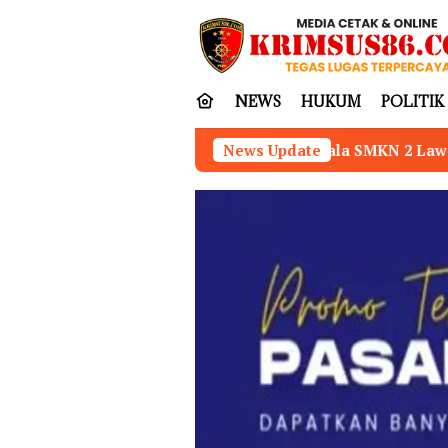
Loncat
tutup
ke
konten
NEWS
HUKUM
POLITIK
Kepala SMKN 2 Lawe Alas Aceh Tenggara Dinilai Kuran
News Update