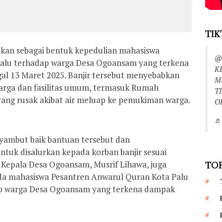
TIK
ikan sebagai bentuk kepedulian mahasiswa
@
Palu terhadap warga Desa Ogoansam yang terkena
K
al 13 Maret 2025. Banjir tersebut menyebabkan
M
rga dan fasilitas umum, termasuk Rumah
T
ng rusak akibat air meluap ke pemukiman warga.
O
♬ 
yambut baik bantuan tersebut dan
uk disalurkan kepada korban banjir sesuai
. Kepala Desa Ogoansam, Musrif Lihawa, juga
TOP
da mahasiswa Pesantren Anwarul Quran Kota Palu
ap warga Desa Ogoansam yang terkena dampak