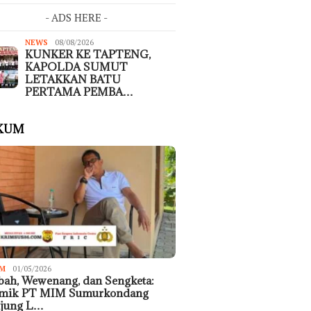
- ADS HERE -
NEWS
08/08/2026
KUNKER KE TAPTENG,
KAPOLDA SUMUT
LETAKKAN BATU
PERTAMA PEMBA…
KUM
M
01/05/2026
ah, Wewenang, dan Sengketa:
emik PT MIM Sumurkondang
ujung L…