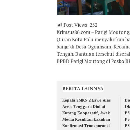
Post Views:
252
Krimsus86.com – Parigi Moutong
Quran Kota Palu menyalurkan b
banjir di Desa Ogoansam, Kecama
Tengah. Bantuan tersebut diser
BPBD Parigi Moutong di Posko B
BERITA LAINNYA
Kepala SMKN 2 Lawe Alas
Di
Aceh Tenggara Dinilai
Ok
Kurang Kooperatif, Awak
P3
Media Kesulitan Lakukan
Pe
Konfirmasi Transparansi
P3