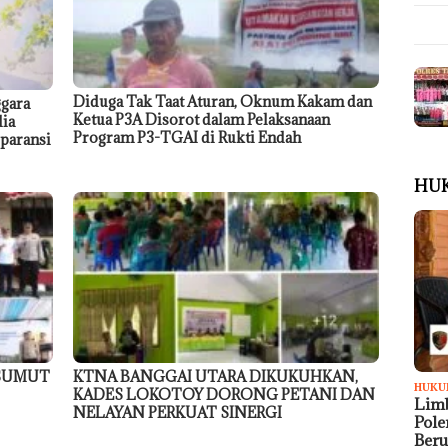
Diduga Tak Taat Aturan, Oknum Kakam dan
gara
Ketua P3A Disorot dalam Pelaksanaan
dia
Program P3-TGAI di Rukti Endah
paransi
HU
 SUMUT
KTNA BANGGAI UTARA DIKUKUHKAN,
HUKU
KADES LOKOTOY DORONG PETANI DAN
Limb
NELAYAN PERKUAT SINERGI
Pol
Ber