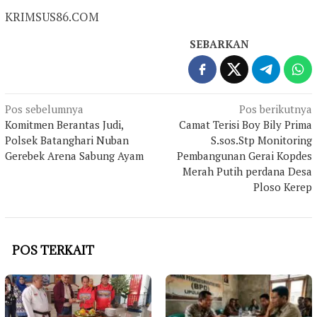
KRIMSUS86.COM
SEBARKAN
Navigasi
Pos sebelumnya
Pos berikutnya
Komitmen Berantas Judi,
Camat Terisi Boy Bily Prima
pos
Polsek Batanghari Nuban
S.sos.Stp Monitoring
Gerebek Arena Sabung Ayam
Pembangunan Gerai Kopdes
Merah Putih perdana Desa
Ploso Kerep
POS TERKAIT