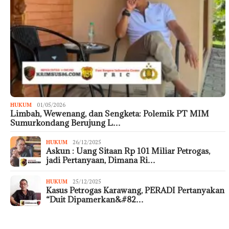
HUKUM
01/05/2026
Limbah, Wewenang, dan Sengketa: Polemik PT MIM
Sumurkondang Berujung L…
HUKUM
26/12/2025
Askun : Uang Sitaan Rp 101 Miliar Petrogas,
jadi Pertanyaan, Dimana Ri…
HUKUM
25/12/2025
Kasus Petrogas Karawang, PERADI Pertanyakan
“Duit Dipamerkan&#82…