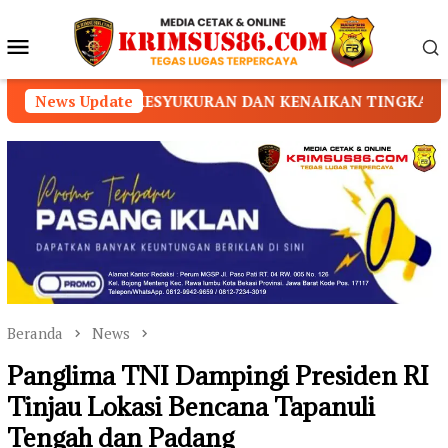
Loncat
ke
Menu
konten
Mobile
SYUKURAN DAN KENAIKAN TINGKAT/SABUK
News Update
DUGAAN
Beranda
News
Panglima TNI Dampingi Presiden RI
Tinjau Lokasi Bencana Tapanuli
Tengah dan Padang