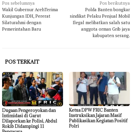
Navigasi
Pos sebelumnya
Pos berikutnya
Wakil Gubernur AcehTerima
Polda Banten bongkar
pos
Kunjungan IDH, Pererat
sindikat Pelaku Penjual Mobil
Silaturahmi dengan
Ilegal melibatkan salah satu
Pemerintahan Baru
anggota ormas Grib jaya
kabupaten serang.
POS TERKAIT
Ketua DPW FRIC Banten
Dugaan Pengeroyokan dan
Instruksikan Jajaran Masif
Intimidasi di Garut
Publikasikan Kegiatan Positif
Dilaporkan ke Polisi, Abdul
Polri
Rokib Didampingi 11
Pengacara