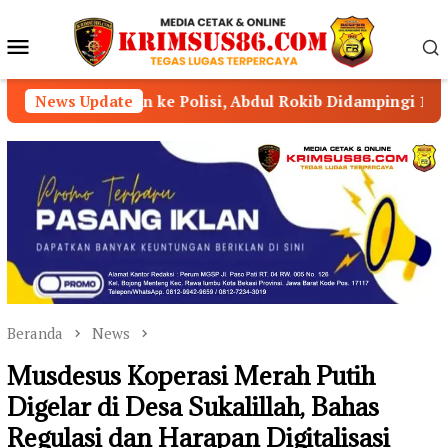
Loncat
ke
Menu
konten
Mobile
 ke Polisi, Abdul Rokib Didampingi 11 Pengacara
News Update
K
Beranda
News
Musdesus Koperasi Merah Putih
Digelar di Desa Sukalillah, Bahas
Regulasi dan Harapan Digitalisasi