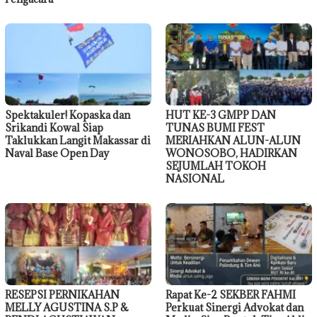
Spektakuler! Kopaska dan
HUT KE-3 GMPP DAN
Srikandi Kowal Siap
TUNAS BUMI FEST
Taklukkan Langit Makassar di
MERIAHKAN ALUN-ALUN
Naval Base Open Day
WONOSOBO, HADIRKAN
SEJUMLAH TOKOH
NASIONAL
RESEPSI PERNIKAHAN
Rapat Ke-2 SEKBER FAHMI
MELLY AGUSTINA S.P &
Perkuat Sinergi Advokat dan