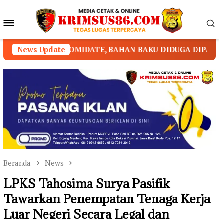
Loncat
ke
Menu
konten
Mobile
IDATE, BAHAN BAKU DIDUGA DIPASOK DARI KAMBOJA
News Update
Beranda
News
LPKS Tahosima Surya Pasifik
Tawarkan Penempatan Tenaga Kerja
Luar Negeri Secara Legal dan