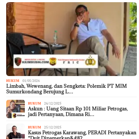
HUKUM
01/05/2026
Limbah, Wewenang, dan Sengketa: Polemik PT MIM
Sumurkondang Berujung L…
HUKUM
26/12/2025
Askun : Uang Sitaan Rp 101 Miliar Petrogas,
jadi Pertanyaan, Dimana Ri…
HUKUM
25/12/2025
Kasus Petrogas Karawang, PERADI Pertanyakan
“Duit Dipamerkan&#82…