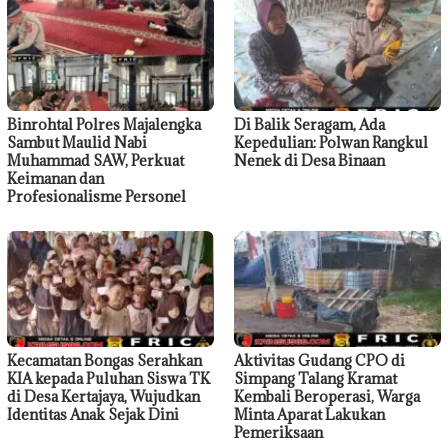
Binrohtal Polres Majalengka
Di Balik Seragam, Ada
Sambut Maulid Nabi
Kepedulian: Polwan Rangkul
Muhammad SAW, Perkuat
Nenek di Desa Binaan
Keimanan dan
Profesionalisme Personel
Kecamatan Bongas Serahkan
Aktivitas Gudang CPO di
KIA kepada Puluhan Siswa TK
Simpang Talang Kramat
di Desa Kertajaya, Wujudkan
Kembali Beroperasi, Warga
Identitas Anak Sejak Dini
Minta Aparat Lakukan
Pemeriksaan