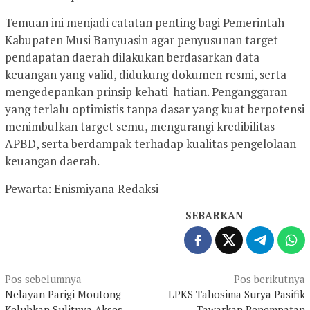
Temuan ini menjadi catatan penting bagi Pemerintah
Kabupaten Musi Banyuasin agar penyusunan target
pendapatan daerah dilakukan berdasarkan data
keuangan yang valid, didukung dokumen resmi, serta
mengedepankan prinsip kehati-hatian. Penganggaran
yang terlalu optimistis tanpa dasar yang kuat berpotensi
menimbulkan target semu, mengurangi kredibilitas
APBD, serta berdampak terhadap kualitas pengelolaan
keuangan daerah.
Pewarta: Enismiyana|Redaksi
SEBARKAN
Navigasi
Pos sebelumnya
Pos berikutnya
Nelayan Parigi Moutong
LPKS Tahosima Surya Pasifik
pos
Keluhkan Sulitnya Akses
Tawarkan Penempatan