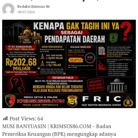
Redaksi Krimsus 86
08/07/2026
Post Views:
64
MUSI BANYUASIN | KRIMSUS86.COM – Badan
Pemeriksa Keuangan (BPK) mengungkap adanya