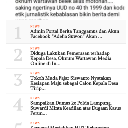
1
NEWS
Admin Portal Berita Tanggamus dan Akun
Facebook “Adelia Suwon” Akan …
2
NEWS
Diduga Lakukan Pemerasan terhadap
Kepala Desa, Oknum Wartawan Media
Online di In…
3
NEWS
Tokoh Muda Fajar Siswanto Nyatakan
Kesiapan Maju sebagai Calon Kepala Desa
Tirip…
4
NEWS
Sampaikan Dumas ke Polda Lampung,
Suwardi Minta Keadilan atas Dugaan Kasus
Perun…
NEWS
Karnaval Meriahkan HUT Kabupaten