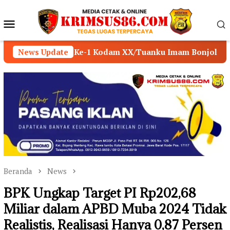
Loncat
ke
Menu
konten
Mobile
 Ke-1 Kodam XX/Tuanku Imam Bonjol
News Update
POLSEK MUAR
Beranda
News
BPK Ungkap Target PI Rp202,68
Miliar dalam APBD Muba 2024 Tidak
Realistis, Realisasi Hanya 0,87 Persen