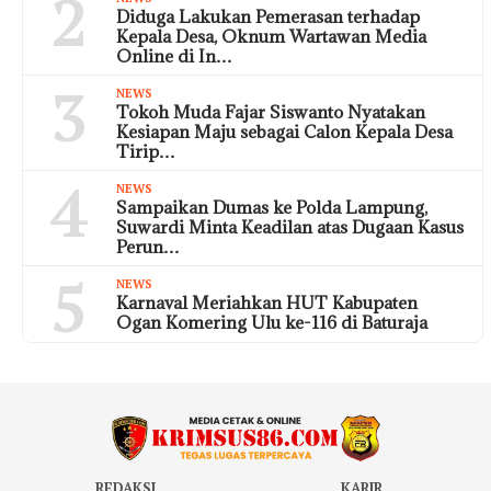
2
Diduga Lakukan Pemerasan terhadap
Kepala Desa, Oknum Wartawan Media
Online di In…
3
NEWS
Tokoh Muda Fajar Siswanto Nyatakan
Kesiapan Maju sebagai Calon Kepala Desa
Tirip…
4
NEWS
Sampaikan Dumas ke Polda Lampung,
Suwardi Minta Keadilan atas Dugaan Kasus
Perun…
5
NEWS
Karnaval Meriahkan HUT Kabupaten
Ogan Komering Ulu ke-116 di Baturaja
REDAKSI
KARIR