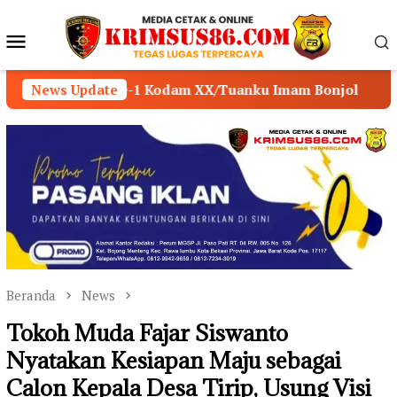
Loncat
ke
Menu
konten
Mobile
 Kodam XX/Tuanku Imam Bonjol
News Update
POLSEK MUARA SA
Beranda
News
Tokoh Muda Fajar Siswanto
Nyatakan Kesiapan Maju sebagai
Calon Kepala Desa Tirip, Usung Visi