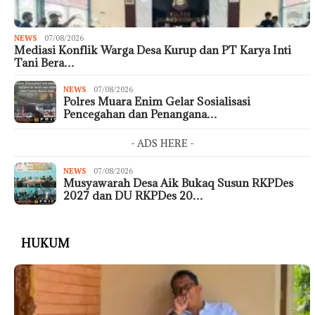
NEWS
07/08/2026
Mediasi Konflik Warga Desa Kurup dan PT Karya Inti
Tani Bera…
NEWS
07/08/2026
Polres Muara Enim Gelar Sosialisasi
Pencegahan dan Penangana…
- ADS HERE -
NEWS
07/08/2026
Musyawarah Desa Aik Bukaq Susun RKPDes
2027 dan DU RKPDes 20…
HUKUM