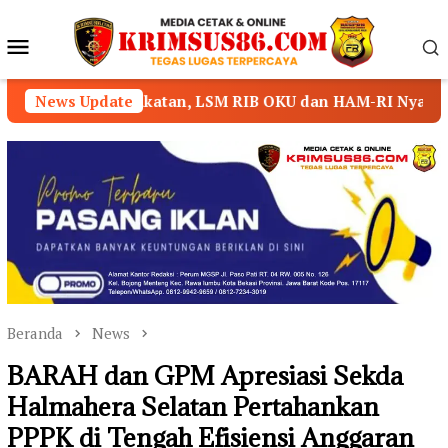
Loncat
ke
Menu
konten
Mobile
epakatan, LSM RIB OKU dan HAM-RI Nyatakan Mundur dari 
News Update
Beranda
News
BARAH dan GPM Apresiasi Sekda
Halmahera Selatan Pertahankan
PPPK di Tengah Efisiensi Anggaran