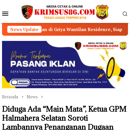
Loncat
ke
Menu
konten
Mobile
n di Griya Wantilan Residence, Siap Berikan Layanan Huku
News Update
Beranda
News
Diduga Ada “Main Mata”, Ketua GPM
Halmahera Selatan Soroti
Lambannya Penanganan Dugaan