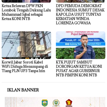
Ketua Relawan DPW PKN
DPD PEMUDA DEMOKRAT
Lombok Tengah Dukung Lalu
INDONESIA SUMUT DESAK
Muhammad Iqbal sebagai
KAPOLDA USUT TUNTAS
Ketua KONI NTB
KEMATIAN WINDA
LORENZA GOWASA
Korwil Jabar Soroti Kabel
KTK PUJUT SAMBUT
WiFi Diduga Menumpang di
DORONGAN KETUA KONI
Tiang PLN UP3 Tanpa Izin
PUSAT AGAR GUBERNUR
NTB PIMPIN KONI NTB
IKLAN BANNER