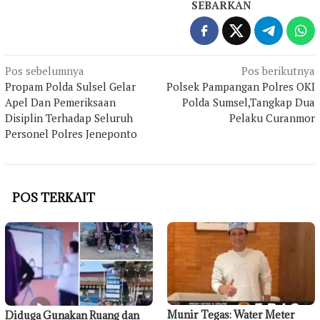
SEBARKAN
Navigasi
Pos sebelumnya
Pos berikutnya
Propam Polda Sulsel Gelar
Polsek Pampangan Polres OKI
pos
Apel Dan Pemeriksaan
Polda Sumsel,Tangkap Dua
Disiplin Terhadap Seluruh
Pelaku Curanmor
Personel Polres Jeneponto
POS TERKAIT
Munir Tegas: Water Meter
Diduga Gunakan Ruang dan