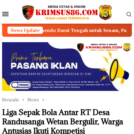
Loncat
ke
Menu
konten
Mobile
Semendo Darat Tengah untuk Senam, Publik Pertanyakan P
News Update
Beranda
News
Liga Sepak Bola Antar RT Desa
Randusanga Wetan Bergulir, Warga
Antusias Ikuti Kompetisi