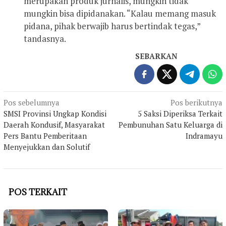
merupakan produk jurnalis, mungkin tidak
mungkin bisa dipidanakan. “Kalau memang masuk
pidana, pihak berwajib harus bertindak tegas,”
tandasnya.
SEBARKAN
Navigasi
Pos sebelumnya
Pos berikutnya
SMSI Provinsi Ungkap Kondisi
5 Saksi Diperiksa Terkait
pos
Daerah Kondusif, Masyarakat
Pembunuhan Satu Keluarga di
Pers Bantu Pemberitaan
Indramayu
Menyejukkan dan Solutif
POS TERKAIT