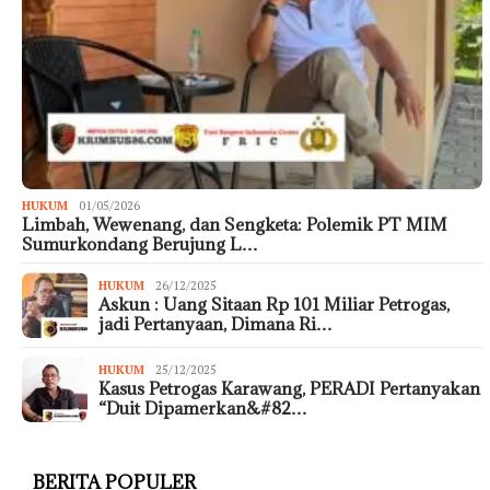
HUKUM
01/05/2026
Limbah, Wewenang, dan Sengketa: Polemik PT MIM
Sumurkondang Berujung L…
HUKUM
26/12/2025
Askun : Uang Sitaan Rp 101 Miliar Petrogas,
jadi Pertanyaan, Dimana Ri…
HUKUM
25/12/2025
Kasus Petrogas Karawang, PERADI Pertanyakan
“Duit Dipamerkan&#82…
BERITA POPULER