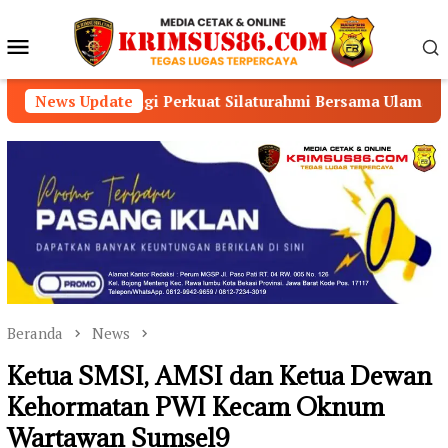
Loncat
ke
Menu
konten
Mobile
 Sigi Perkuat Silaturahmi Bersama Ulama dan Masyarakat
News Update
Beranda
News
Ketua SMSI, AMSI dan Ketua Dewan
Kehormatan PWI Kecam Oknum
Wartawan Sumsel9