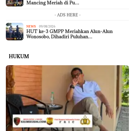
Mancing Meriah di Pu…
- ADS HERE -
NEWS
09/08/2026
HUT ke-3 GMPP Meriahkan Alun-Alun
Wonosobo, Dihadiri Puluhan…
HUKUM