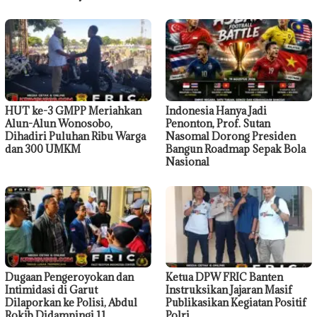
HUT ke-3 GMPP Meriahkan
Indonesia Hanya Jadi
Alun-Alun Wonosobo,
Penonton, Prof. Sutan
Dihadiri Puluhan Ribu Warga
Nasomal Dorong Presiden
dan 300 UMKM
Bangun Roadmap Sepak Bola
Nasional
Dugaan Pengeroyokan dan
Ketua DPW FRIC Banten
Intimidasi di Garut
Instruksikan Jajaran Masif
Dilaporkan ke Polisi, Abdul
Publikasikan Kegiatan Positif
Rokib Didampingi 11
Polri