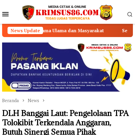
Loncat
ke
Menu
konten
Mobile
Bersama Ulama dan Masyarakat
News Update
Semarak HUT RI ke-81,
Beranda
News
DLH Banggai Laut: Pengelolaan TPA
Tolokibit Terkendala Anggaran,
Butuh Sinergi Semua Pihak