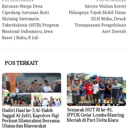
Navigasi
Ratusan Warga Desa
Satoto Waliun Soroti
pos
Cipedang Antusias Ikuti
Hilangnya Tujuh Mobil Dinas
Skrining Sistematis
DLH Muba, Desak
Tuberkulosis (SSTB) Program
Transparansi Pengelolaan
Nasional Indramayu, Jawa
Aset Daerah
Barat | Rabu, 8 Juli
POS TERKAIT
Semarak HUT RI ke-81,
Hadiri Haul ke-5 Al-Habib
IPPDK Gelar Lomba Mancing
Saggaf Al-Jufri, Kapolres Sigi
Meriah di Puri Delta Kiara
Perkuat Silaturahmi Bersama
Ulama dan Masyarakat