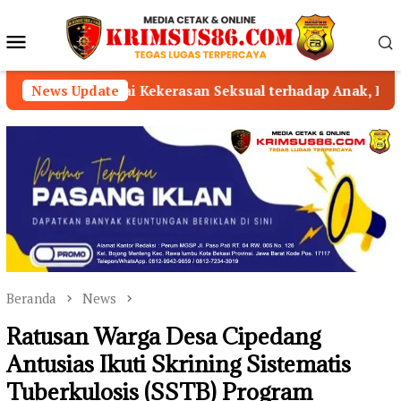
Loncat
ke
Menu
konten
Mobile
ekerasan Seksual terhadap Anak, Pelaku Ditangkap
News Update
Beranda
News
Ratusan Warga Desa Cipedang
Antusias Ikuti Skrining Sistematis
Tuberkulosis (SSTB) Program