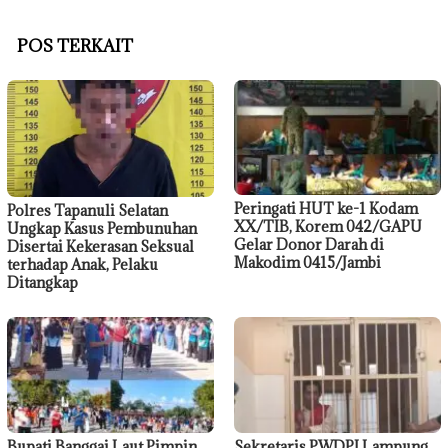
POS TERKAIT
Peringati HUT ke-1 Kodam
Polres Tapanuli Selatan
XX/TIB, Korem 042/GAPU
Ungkap Kasus Pembunuhan
Gelar Donor Darah di
Disertai Kekerasan Seksual
Makodim 0415/Jambi
terhadap Anak, Pelaku
Ditangkap
Bupati Banggai Laut Pimpin
Sekretaris PWDPI Lampung