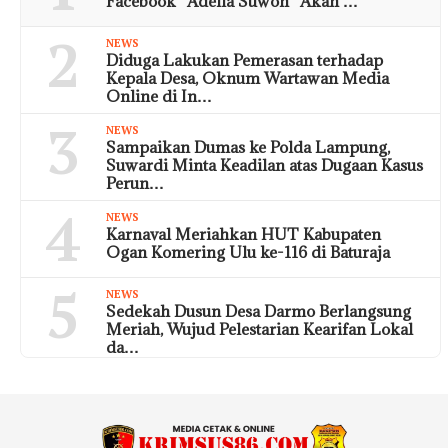
Facebook “Adelia Suwon” Akan …
2
NEWS
Diduga Lakukan Pemerasan terhadap
Kepala Desa, Oknum Wartawan Media
Online di In…
3
NEWS
Sampaikan Dumas ke Polda Lampung,
Suwardi Minta Keadilan atas Dugaan Kasus
Perun…
4
NEWS
Karnaval Meriahkan HUT Kabupaten
Ogan Komering Ulu ke-116 di Baturaja
5
NEWS
Sedekah Dusun Desa Darmo Berlangsung
Meriah, Wujud Pelestarian Kearifan Lokal
da…