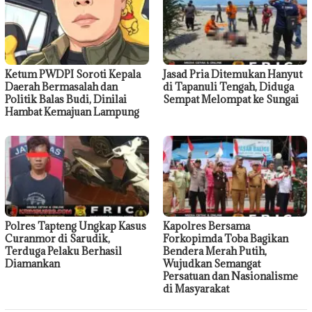
Ketum PWDPI Soroti Kepala
Jasad Pria Ditemukan Hanyut
Daerah Bermasalah dan
di Tapanuli Tengah, Diduga
Politik Balas Budi, Dinilai
Sempat Melompat ke Sungai
Hambat Kemajuan Lampung
Polres Tapteng Ungkap Kasus
Kapolres Bersama
Curanmor di Sarudik,
Forkopimda Toba Bagikan
Terduga Pelaku Berhasil
Bendera Merah Putih,
Diamankan
Wujudkan Semangat
Persatuan dan Nasionalisme
di Masyarakat