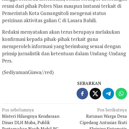
resmi dari pihak Polres Nias maupun instansi terkait di
Pemerintah Kota Gunungsitoli mengenai status
perizinan aktivitas galian C di Lasara Bahili.
Redaksi menyatakan akan terus berupaya melakukan
konfirmasi kepada pihak-pihak terkait guna
memperoleh informasi yang berimbang sesuai dengan
prinsip jurnalistik dan ketentuan dalam Undang-Undang
Pers.
(SediyamanGiawa//red)
SEBARKAN
Navigasi
Pos sebelumnya
Pos berikutnya
Misteri Hilangnya Kendaraan
Ratusan Warga Desa
pos
Dinas DLH Muba, Publik
Cipedang Antusias Ikuti
Pertanyakan Nasib Mobil BG
Skrining Sistematis