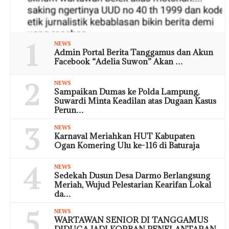
1
NEWS
Admin Portal Berita Tanggamus dan Akun
Facebook “Adelia Suwon” Akan …
2
NEWS
Sampaikan Dumas ke Polda Lampung,
Suwardi Minta Keadilan atas Dugaan Kasus
Perun…
3
NEWS
Karnaval Meriahkan HUT Kabupaten
Ogan Komering Ulu ke-116 di Baturaja
4
NEWS
Sedekah Dusun Desa Darmo Berlangsung
Meriah, Wujud Pelestarian Kearifan Lokal
da…
5
NEWS
WARTAWAN SENIOR DI TANGGAMUS
DIDUGA JADI KORBAN PENELANTARAN