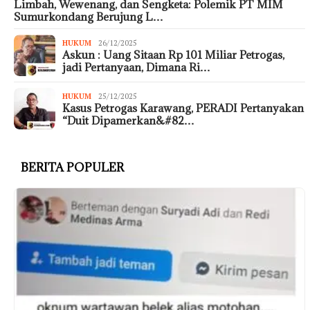
Limbah, Wewenang, dan Sengketa: Polemik PT MIM
Sumurkondang Berujung L…
HUKUM
26/12/2025
Askun : Uang Sitaan Rp 101 Miliar Petrogas,
jadi Pertanyaan, Dimana Ri…
HUKUM
25/12/2025
Kasus Petrogas Karawang, PERADI Pertanyakan
“Duit Dipamerkan&#82…
BERITA POPULER