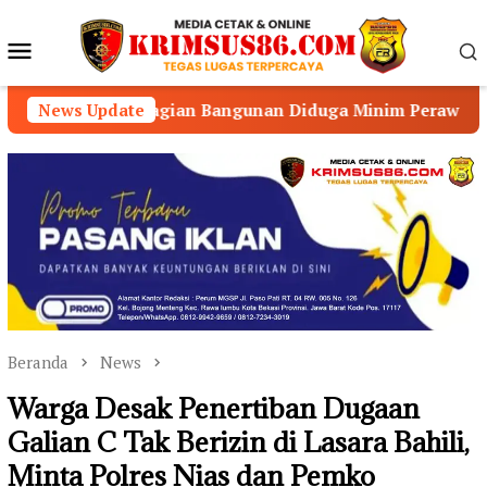
Loncat
ke
Menu
konten
Mobile
agian Bangunan Diduga Minim Perawatan
News Update
BUKAN CU
Beranda
News
Warga Desak Penertiban Dugaan
Galian C Tak Berizin di Lasara Bahili,
Minta Polres Nias dan Pemko