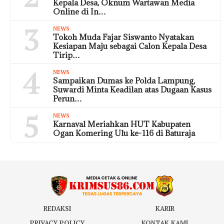
Kepala Desa, Oknum Wartawan Media
Online di In…
3
NEWS
Tokoh Muda Fajar Siswanto Nyatakan
Kesiapan Maju sebagai Calon Kepala Desa
Tirip…
4
NEWS
Sampaikan Dumas ke Polda Lampung,
Suwardi Minta Keadilan atas Dugaan Kasus
Perun…
5
NEWS
Karnaval Meriahkan HUT Kabupaten
Ogan Komering Ulu ke-116 di Baturaja
REDAKSI
KARIR
PRIVACY POLICY
KONTAK KAMI