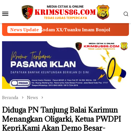
Loncat
ke
Menu
konten
Mobile
m XX/Tuanku Imam Bonjol
News Update
POLSEK MUARA SABAK T
Beranda
News
Diduga PN Tanjung Balai Karimun
Menangkan Oligarki, Ketua PWDPI
Kepri,Kami Akan Demo Besar-