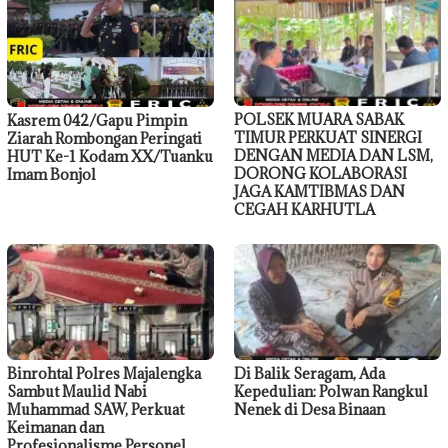
POLSEK MUARA SABAK
Kasrem 042/Gapu Pimpin
TIMUR PERKUAT SINERGI
Ziarah Rombongan Peringati
DENGAN MEDIA DAN LSM,
HUT Ke-1 Kodam XX/Tuanku
DORONG KOLABORASI
Imam Bonjol
JAGA KAMTIBMAS DAN
CEGAH KARHUTLA
Binrohtal Polres Majalengka
Di Balik Seragam, Ada
Sambut Maulid Nabi
Kepedulian: Polwan Rangkul
Muhammad SAW, Perkuat
Nenek di Desa Binaan
Keimanan dan
Profesionalisme Personel