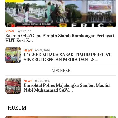
NEWS
06/08/2026
Kasrem 042/Gapu Pimpin Ziarah Rombongan Peringati
HUT Ke-1 K…
NEWS
06/08/2026
POLSEK MUARA SABAK TIMUR PERKUAT
SINERGI DENGAN MEDIA DAN LS…
- ADS HERE -
NEWS
06/08/2026
Binrohtal Polres Majalengka Sambut Maulid
Nabi Muhammad SAW,…
HUKUM