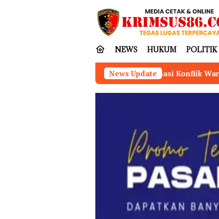
Loncat
tutup
ke
konten
NEWS
HUKUM
POLITIK
Mediasi Konflik Warga Desa Kurup dan PT Karya Int
News Update