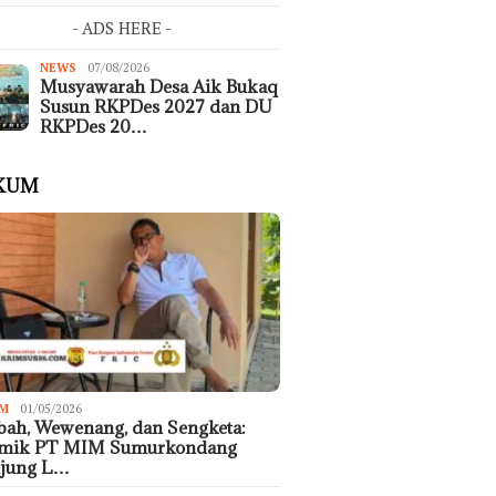
- ADS HERE -
NEWS
07/08/2026
Musyawarah Desa Aik Bukaq
Susun RKPDes 2027 dan DU
RKPDes 20…
KUM
M
01/05/2026
ah, Wewenang, dan Sengketa:
emik PT MIM Sumurkondang
ujung L…