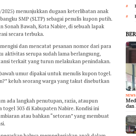
/2025) menunjukkan dugaan keterlibatan anak
bangku SMP (SLTP) sebagai penulis kupon putih.
an Sonah Bawah, Kota Nabire, di sebuah lapak
asi secara terbuka.
BER
 mengisi dan mencatat pesanan nomor dari para
 aktivitas serupa sudah lama berlangsung,
tansi terkait yang turun melakukan penindakan.
i bawah umur dipakai untuk menulis kupon togel.
n?” keluh seorang warga yang takut disebutkan
NEWS
lum ada langkah penutupan, razia, ataupun
Medi
dan 
ogel 303 di Kabupaten Nabire. Kondisi ini
mbiaran atau bahkan “setoran” yang membuat
si.
enegaskan bahwa mempekerjakan anak dalam