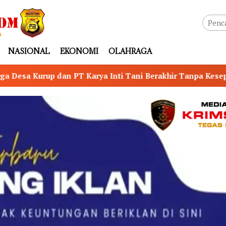
NASIONAL
EKONOMI
OLAHRAGA
i Tani Berakhir Tanpa Kesepakatan, LSM RIB OKU dan HAM