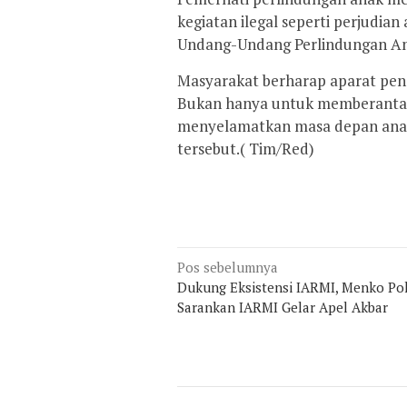
kegiatan ilegal seperti perjudian
Undang-Undang Perlindungan Anak
Masyarakat berharap aparat pen
Bukan hanya untuk memberantas j
menyelamatkan masa depan anak
tersebut.( Tim/Red)
Navigasi
Pos sebelumnya
Dukung Eksistensi IARMI, Menko Po
pos
Sarankan IARMI Gelar Apel Akbar