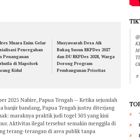
TIK
@
lres Muara Enim Gelar
Musyawarah Desa Aik
K
sialisasi Pencegahan
Bukaq Susun RKPDes 2027
M
n Penanganan
dan DU RKPDes 2028, Warga
T
rhutla di Mapolsek
Dorong Program
O
wang Kidul
Pembangunan Prioritas
♬ 
er 2025 Nabire, Papua Tengah — Ketika sejumlah
TOP
a banjir bandang, Papua Tengah justru diterjang
sak: maraknya praktik judi togel 303 yang kini
. Aktivitas ilegal tersebut semakin menggila di
g terang-terangan di area publik tanpa