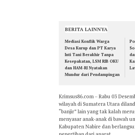
BERITA LAINNYA
Mediasi Konflik Warga
Po
Desa Kurup dan PT Karya
So
Inti Tani Berakhir Tanpa
da
Kesepakatan, LSM RIB OKU
Ka
dan HAM-RI Nyatakan
La
Mundur dari Pendampingan
Krimsus86.com – Rabu 03 Desemb
wilayah di Sumatera Utara diland
“banjir” lain yang tak kalah meru
menyasar anak-anak di bawah umur
Kabupaten Nabire dan berlangsun
penertiban dari aparat.