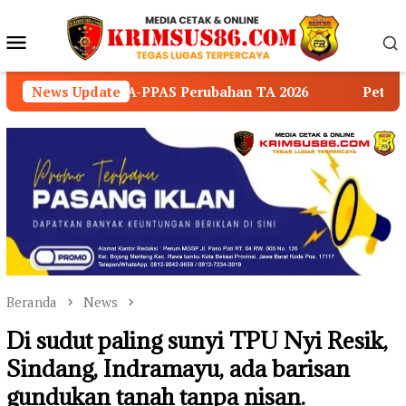
Loncat
ke
Menu
konten
Mobile
-PPAS Perubahan TA 2026
News Update
Petro Muba-Medco Resmi K
Beranda
News
Di sudut paling sunyi TPU Nyi Resik,
Sindang, Indramayu, ada barisan
gundukan tanah tanpa nisan.