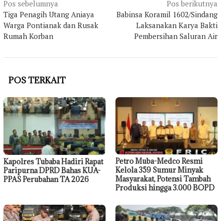
Navigasi
Pos sebelumnya
Pos berikutnya
Tiga Penagih Utang Aniaya
Babinsa Koramil 1602/Sindang
pos
Warga Pontianak dan Rusak
Laksanakan Karya Bakti
Rumah Korban
Pembersihan Saluran Air
POS TERKAIT
Petro Muba-Medco Resmi
Kapolres Tubaba Hadiri Rapat
Kelola 359 Sumur Minyak
Paripurna DPRD Bahas KUA-
Masyarakat, Potensi Tambah
PPAS Perubahan TA 2026
Produksi hingga 3.000 BOPD