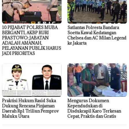
10 PEJABAT POLRES MUBA
Satlantas Polresta Bandara
BERGANTI, AKBP RURI
Soetta Kawal Kedatangan
PRASTOWO: JABATAN
Chelsea dan AC Milan Legend
ADALAH AMANAH,
ke Jakarta
PELAYANAN PUBLIK HARUS
JADI PRIORITAS
Praktisi Hukum Rasid Suka
Mengurus Dokumen
Dukung Rencana Pinjaman
Kependudukan di
Daerah Rp1 Triliun Pemprov
Disdukcapil Karo Terkesan
Maluku Utara
Cepat, Praktis dan Gratis