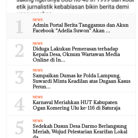
1
NEWS
Admin Portal Berita Tanggamus dan Akun
Facebook “Adelia Suwon” Akan …
2
NEWS
Diduga Lakukan Pemerasan terhadap
Kepala Desa, Oknum Wartawan Media
Online di In…
3
NEWS
Sampaikan Dumas ke Polda Lampung,
Suwardi Minta Keadilan atas Dugaan Kasus
Perun…
4
NEWS
Karnaval Meriahkan HUT Kabupaten
Ogan Komering Ulu ke-116 di Baturaja
5
NEWS
Sedekah Dusun Desa Darmo Berlangsung
Meriah, Wujud Pelestarian Kearifan Lokal
da…