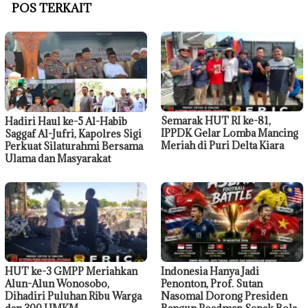
POS TERKAIT
Semarak HUT RI ke-81,
Hadiri Haul ke-5 Al-Habib
IPPDK Gelar Lomba Mancing
Saggaf Al-Jufri, Kapolres Sigi
Meriah di Puri Delta Kiara
Perkuat Silaturahmi Bersama
Ulama dan Masyarakat
HUT ke-3 GMPP Meriahkan
Indonesia Hanya Jadi
Alun-Alun Wonosobo,
Penonton, Prof. Sutan
Dihadiri Puluhan Ribu Warga
Nasomal Dorong Presiden