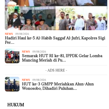
NEWS
09/08/2026
Hadiri Haul ke-5 Al-Habib Saggaf Al-Jufri, Kapolres Sigi
Per…
NEWS
09/08/2026
Semarak HUT RI ke-81, IPPDK Gelar Lomba
Mancing Meriah di Pu…
- ADS HERE -
NEWS
09/08/2026
HUT ke-3 GMPP Meriahkan Alun-Alun
Wonosobo, Dihadiri Puluhan…
HUKUM