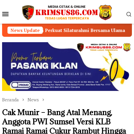
Loncat
ke
Menu
konten
Mobile
gi Perkuat Silaturahmi Bersama Ulama dan Masyarakat
News Update
Beranda
News
Cak Munir – Bang Atal Menang,
Anggota PWI Sumsel Versi KLB
Ramai Ramai Cukur Rambut Hingga