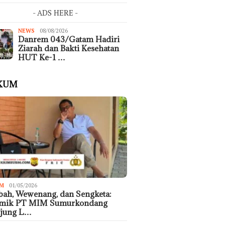
- ADS HERE -
NEWS
08/08/2026
Danrem 043/Gatam Hadiri
Ziarah dan Bakti Kesehatan
HUT Ke-1 …
KUM
M
01/05/2026
ah, Wewenang, dan Sengketa:
emik PT MIM Sumurkondang
ujung L…