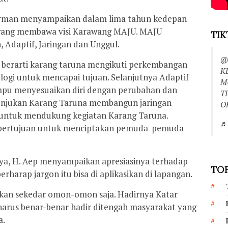
irman menyampaikan dalam lima tahun kedepan
wang membawa visi Karawang MAJU. MAJU
TIK
Adaptif, Jaringan dan Unggul.
@
berarti karang taruna mengikuti perkembangan
K
gi untuk mencapai tujuan. Selanjutnya Adaptif
M
u menyesuaikan diri dengan perubahan dan
T
unjukan Karang Taruna membangun jaringan
O
 untuk mendukung kegiatan Karang Taruna.
♬ 
a bertujuan untuk menciptakan pemuda-pemuda
a, H. Aep menyampaikan apresiasinya terhadap
TOP
rharap jargon itu bisa di aplikasikan di lapangan.
ukan sekedar omon-omon saja. Hadirnya Katar
 harus benar-benar hadir ditengah masyarakat yang
a.