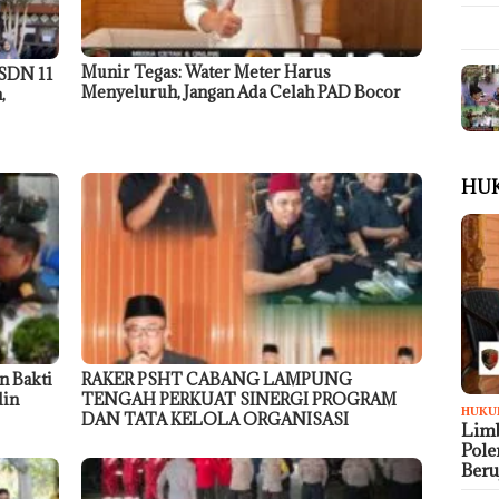
Munir Tegas: Water Meter Harus
 SDN 11
Menyeluruh, Jangan Ada Celah PAD Bocor
,
HU
n Bakti
RAKER PSHT CABANG LAMPUNG
din
TENGAH PERKUAT SINERGI PROGRAM
HUKU
DAN TATA KELOLA ORGANISASI
Limb
Pol
Ber