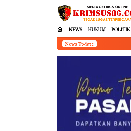
Loncat
tutup
ke
konten
NEWS
HUKUM
POLITIK
News Update
Diduga Gunakan Ruang 