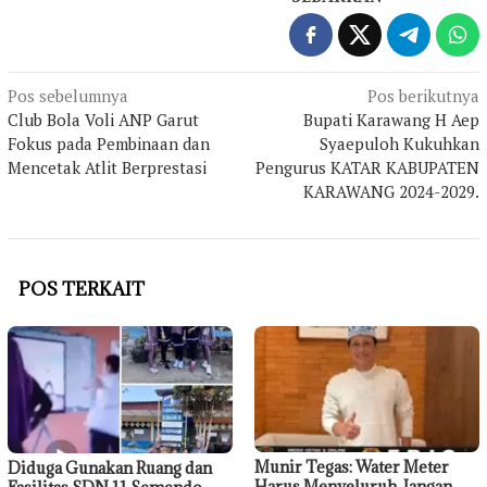
Navigasi
Pos sebelumnya
Pos berikutnya
Club Bola Voli ANP Garut
Bupati Karawang H Aep
pos
Fokus pada Pembinaan dan
Syaepuloh Kukuhkan
Mencetak Atlit Berprestasi
Pengurus KATAR KABUPATEN
KARAWANG 2024-2029.
POS TERKAIT
Munir Tegas: Water Meter
Diduga Gunakan Ruang dan
Harus Menyeluruh, Jangan