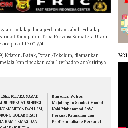
gaan tindak pidana perbuatan cabul terhadap
arakat Kabupaten Toba Provinsi Sumatera Utara
kira pukul 17.00 Wib
39) Kristen, Batak, Petani/Pekebun, diamankan
YOU
 melakukan tindakan cabul terhadap anak tirinya
LSEK MUARA SABAK
Binrohtal Polres
MUR PERKUAT SINERGI
Majalengka Sambut Maulid
NGAN MEDIA DAN LSM,
Nabi Muhammad SAW,
RONG KOLABORASI
Perkuat Keimanan dan
GA KAMTIBMAS DAN
Profesionalisme Personel
GAH KARHUTLA