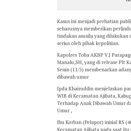
Kasus ini menjadi perhatian pub
seharusnya memberikan perlindu
tindakan asusila yang dilakukan o
serius oleh pihak kepolisian.
Kapolres Toba AKBP V.J Parapaga
Manalu,SH, yang di release Plt K
Senin (11/5) membenarkan adan
dibawah umur
Ipda Khairuddin menjelaskan pada
WIB di Kecamatan Ajibata, Kabup
Terhadap Anak Dibawah Umur da
Umur ,
Ibu Korban (Pelapor) inisial RS (
Kecamatan Ajibata pada saat itu