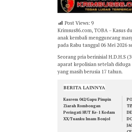
Post Views:
9
Krimsus86.com, TOBA – Kasus du
anak kembali mengguncang masy
pada Rabu tanggal 06 Mei 2026 se
Seorang pria berinisial H.D.H.S (
aparat kepolisian setelah diduga
yang masih berusia 17 tahun.
BERITA LAINNYA
Kasrem 042/Gapu Pimpin
PO
Ziarah Rombongan
TI
Peringati HUT Ke-1 Kodam
DE
XX/Tuanku Imam Bonjol
DO
JA
CE