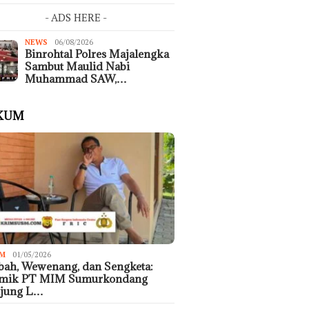
- ADS HERE -
NEWS
06/08/2026
Binrohtal Polres Majalengka
Sambut Maulid Nabi
Muhammad SAW,…
KUM
M
01/05/2026
ah, Wewenang, dan Sengketa:
emik PT MIM Sumurkondang
ujung L…