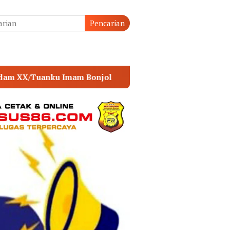
tutup
Pencarian
POLSEK MUARA SABAK TIMUR PERKUAT SINERGI D