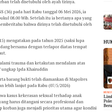
an telah disetubuhi oleh ayah tirinya.
S (36) pada hari Rabu tanggal 06 Mei 2026, ia
kul 08.00 Wib. Setelah itu ia bertanya apa yang
memberitahu bahwa dirinya telah disetubuhi oleh
15) mengatakan pada tahun 2025 (saksi lupa
HU
sedang bersama dengan terlapor diatas tempat
ut.
ngalami trauma dan ketakutan mendalam atas
” ungkap Ipda Khairuddin
erta barang bukti telah diamankan di Mapolres
n lebih lanjut pada Rabu (07/5/2026)
HUKU
hwa kasus kekerasan seksual terhadap anak
Limb
Pol
yang harus ditangani secara profesional dan
Ber
 korban juga menjadi prioritas utama agar kondisi