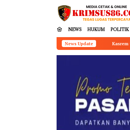
Loncat
tutup
ke
konten
NEWS
HUKUM
POLITIK
Kasrem 042/Gapu Pimpin Ziarah Rombo
News Update