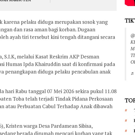
TIK
lik karena pelaku diduga merupakan sosok yang
ngan dan rasa aman bagi korban. Dugaan
@
leh ayah tiri tersebut kini tengah ditangani secara
K
M
T
, S.I.K, melalui Kasat Reskrim AKP Desman
O
asi Humas Ipda Khairuddin saat di konfirmasi pada
ya penangkapan diduga pelaku pencabulan anak
♬ 
 hari Rabu tanggal 07 Mei 2026 sekira pukul 11.08
aten Toba telah terjadi Tindak Pidana Perkosaan
TOP
n atau Perbuatan Cabul Terhadap Anak dibawah
46), Kristen warga Desa Pardamean Sibisa,
 sedang berada dirumah mencari korban yang tak