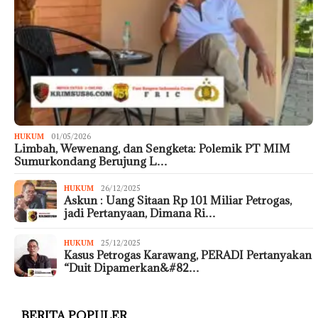
HUKUM
01/05/2026
Limbah, Wewenang, dan Sengketa: Polemik PT MIM
Sumurkondang Berujung L…
HUKUM
26/12/2025
Askun : Uang Sitaan Rp 101 Miliar Petrogas,
jadi Pertanyaan, Dimana Ri…
HUKUM
25/12/2025
Kasus Petrogas Karawang, PERADI Pertanyakan
“Duit Dipamerkan&#82…
BERITA POPULER