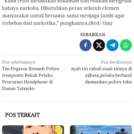
“Kami terus melakukan sosialisasi dan edukasi mengenai
bahaya narkoba. Dibutuhkan peran seluruh elemen
masyarakat untuk bersama-sama menjaga Jambi agar
terbebas dari narkotika,” pungkasnya.(Red//tim)
SEBARKAN
Navigasi
Pos sebelumnya
Pos berikutnya
Tim Pegasus Resmob Polres
Ayah tiri cabuli anak tirinya di
pos
Jeneponto Bekuk Pelaku
ajibata,pelaku berhasil
Pencurian Handphone di
diamankan polres toba
Dusun Talajoko
POS TERKAIT