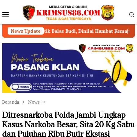
Loncat
ke
Menu
konten
Mobile
ik Balas Budi, Dinilai Hambat Kemajuan Lampung
News Update
J
Beranda
News
Ditresnarkoba Polda Jambi Ungkap
Kasus Narkoba Besar, Sita 20 Kg Sabu
dan Puluhan Ribu Butir Ekstasi