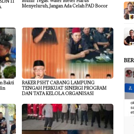
Munir Tegas: Water Meter Harus
 SDN 11
Menyeluruh, Jangan Ada Celah PAD Bocor
,
BER
n Bakti
RAKER PSHT CABANG LAMPUNG
din
TENGAH PERKUAT SINERGI PROGRAM
DAN TATA KELOLA ORGANISASI