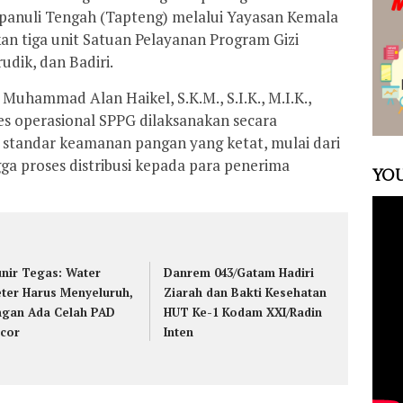
apanuli Tengah (Tapteng) melalui Yayasan Kemala
n tiga unit Satuan Pelayanan Program Gizi
dik, dan Badiri.
uhammad Alan Haikel, S.K.M., S.I.K., M.I.K.,
s operasional SPPG dilaksanakan secara
standar keamanan pangan yang ketat, mulai dari
a proses distribusi kepada para penerima
YOU
nir Tegas: Water
Danrem 043/Gatam Hadiri
ter Harus Menyeluruh,
Ziarah dan Bakti Kesehatan
ngan Ada Celah PAD
HUT Ke-1 Kodam XXI/Radin
cor
Inten