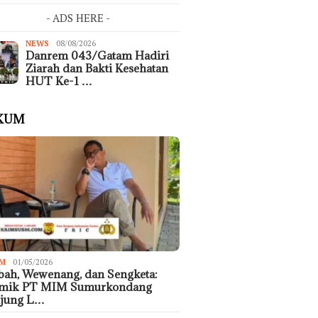
- ADS HERE -
NEWS
08/08/2026
Danrem 043/Gatam Hadiri
Ziarah dan Bakti Kesehatan
HUT Ke-1 …
KUM
M
01/05/2026
ah, Wewenang, dan Sengketa:
emik PT MIM Sumurkondang
ujung L…