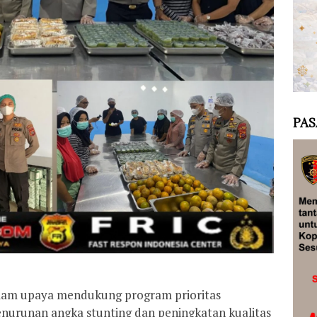
PAS
am upaya mendukung program prioritas
nurunan angka stunting dan peningkatan kualitas