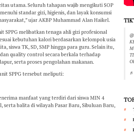
itas utama. Seluruh tahapan wajib mengikuti SOP
enuhi standar gizi, higienis, dan layak konsumsi
 masyarakat,” ujar AKBP Muhammad Alan Haikel.
TIK
t SPPG melibatkan tenaga ahli gizi profesional
@
suai kebutuhan kalori berdasarkan kelompok usia
K
ta, siswa TK, SD, SMP hingga para guru. Selain itu,
M
an quality control secara berkala terhadap
T
O
 dapur, serta proses pengolahan makanan.
♬ 
unit SPPG tersebut meliputi:
enerima manfaat yang terdiri dari siswa MIN 4
TOP
 serta balita di wilayah Pasar Baru, Sibuluan Baru,