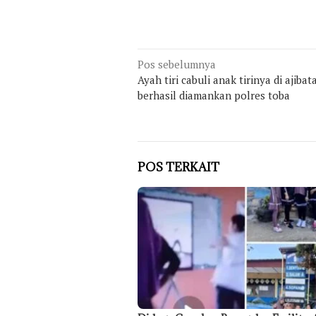
Navigasi
Pos sebelumnya
Ayah tiri cabuli anak tirinya di ajiba
pos
berhasil diamankan polres toba
POS TERKAIT