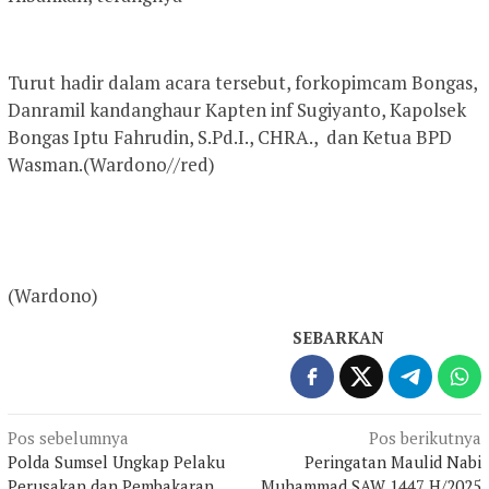
Turut hadir dalam acara tersebut, forkopimcam Bongas,
Danramil kandanghaur Kapten inf Sugiyanto, Kapolsek
Bongas Iptu Fahrudin, S.Pd.I., CHRA., dan Ketua BPD
Wasman.(Wardono//red)
(Wardono)
SEBARKAN
Navigasi
Pos sebelumnya
Pos berikutnya
Polda Sumsel Ungkap Pelaku
Peringatan Maulid Nabi
pos
Perusakan dan Pembakaran
Muhammad SAW 1447 H/2025