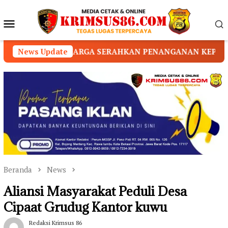
Loncat
ke
Menu
konten
Mobile
RAHKAN PENANGANAN KEPADA PIHAK YAYASAN
News Update
LU
Beranda
News
Aliansi Masyarakat Peduli Desa
Cipaat Grudug Kantor kuwu
Redaksi Krimsus 86