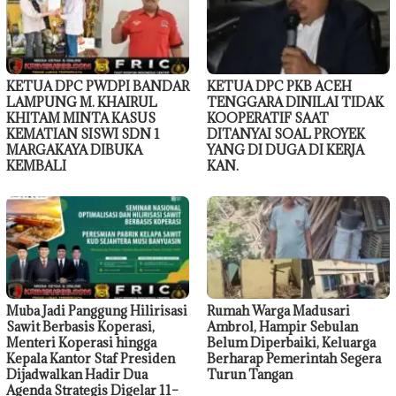
KETUA DPC PWDPI BANDAR
KETUA DPC PKB ACEH
LAMPUNG M. KHAIRUL
TENGGARA DINILAI TIDAK
KHITAM MINTA KASUS
KOOPERATIF SAAT
KEMATIAN SISWI SDN 1
DITANYAI SOAL PROYEK
MARGAKAYA DIBUKA
YANG DI DUGA DI KERJA
KEMBALI
KAN.
Muba Jadi Panggung Hilirisasi
Rumah Warga Madusari
Sawit Berbasis Koperasi,
Ambrol, Hampir Sebulan
Menteri Koperasi hingga
Belum Diperbaiki, Keluarga
Kepala Kantor Staf Presiden
Berharap Pemerintah Segera
Dijadwalkan Hadir Dua
Turun Tangan
Agenda Strategis Digelar 11–