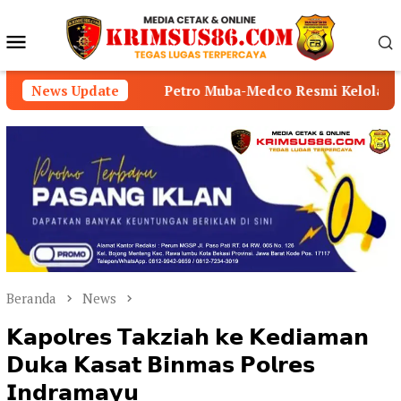
Loncat
ke
Menu
konten
Mobile
Petro Muba-Medco Resmi Kelola 359 Sumur Minyak Mas
News Update
Beranda
News
𝗞𝗮𝗽𝗼𝗹𝗿𝗲𝘀 𝗧𝗮𝗸𝘇𝗶𝗮𝗵 𝗸𝗲 𝗞𝗲𝗱𝗶𝗮𝗺𝗮𝗻
𝗗𝘂𝗸𝗮 𝗞𝗮𝘀𝗮𝘁 𝗕𝗶𝗻𝗺𝗮𝘀 𝗣𝗼𝗹𝗿𝗲𝘀
𝗜𝗻𝗱𝗿𝗮𝗺𝗮𝘆𝘂