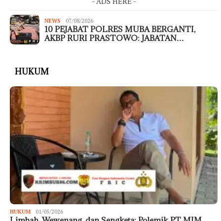
- ADS HERE -
NEWS
07/08/2026
10 PEJABAT POLRES MUBA BERGANTI,
AKBP RURI PRASTOWO: JABATAN…
HUKUM
HUKUM
01/05/2026
Limbah, Wewenang, dan Sengketa: Polemik PT MIM