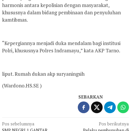
harmonis antara kepolisian dengan masyarakat,
khususnya dalam bidang pembinaan dan penyuluhan
kamtibmas.
“Kepergiannya menjadi duka mendalam bagi institusi
Polri, khususnya Polres Indramayu,” kata AKP Tarno.
liput. Rumah dukan akp suryaningsih
(Wardono.HS.SE )
SEBARKAN
Navigasi
Pos sebelumnya
Pos berikutnya
SMP NEGRI 1 GANTAR
Pelaku pembunuhan di