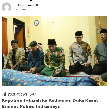
Redaksi Krimsus 86
23/07/2025
Post Views:
697
𝗞𝗮𝗽𝗼𝗹𝗿𝗲𝘀 𝗧𝗮𝗸𝘇𝗶𝗮𝗵 𝗸𝗲 𝗞𝗲𝗱𝗶𝗮𝗺𝗮𝗻 𝗗𝘂𝗸𝗮 𝗞𝗮𝘀𝗮𝘁
𝗕𝗶𝗻𝗺𝗮𝘀 𝗣𝗼𝗹𝗿𝗲𝘀 𝗜𝗻𝗱𝗿𝗮𝗺𝗮𝘆𝘂