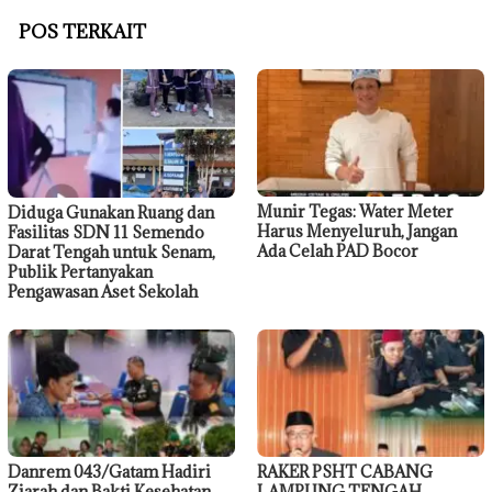
POS TERKAIT
Munir Tegas: Water Meter
Diduga Gunakan Ruang dan
Harus Menyeluruh, Jangan
Fasilitas SDN 11 Semendo
Ada Celah PAD Bocor
Darat Tengah untuk Senam,
Publik Pertanyakan
Pengawasan Aset Sekolah
Danrem 043/Gatam Hadiri
RAKER PSHT CABANG
Ziarah dan Bakti Kesehatan
LAMPUNG TENGAH