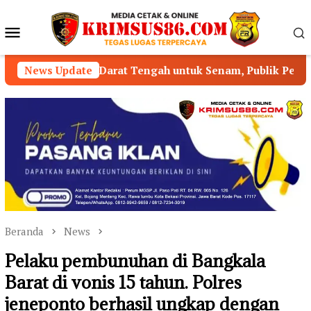
Loncat
ke
Menu
konten
Mobile
Darat Tengah untuk Senam, Publik Pertanyakan Pengawasa
News Update
Beranda
News
Pelaku pembunuhan di Bangkala
Barat di vonis 15 tahun. Polres
jeneponto berhasil ungkap dengan