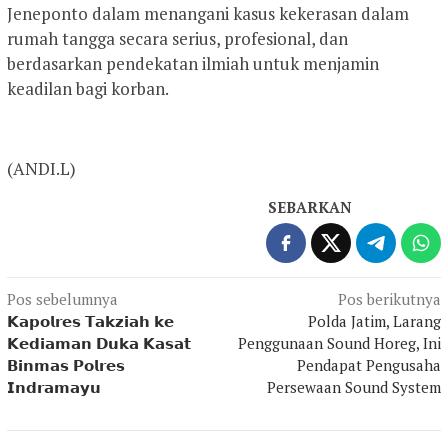
Jeneponto dalam menangani kasus kekerasan dalam
rumah tangga secara serius, profesional, dan
berdasarkan pendekatan ilmiah untuk menjamin
keadilan bagi korban.
(ANDI.L)
SEBARKAN
Navigasi
Pos sebelumnya
Pos berikutnya
𝗞𝗮𝗽𝗼𝗹𝗿𝗲𝘀 𝗧𝗮𝗸𝘇𝗶𝗮𝗵 𝗸𝗲
Polda Jatim, Larang
pos
𝗞𝗲𝗱𝗶𝗮𝗺𝗮𝗻 𝗗𝘂𝗸𝗮 𝗞𝗮𝘀𝗮𝘁
Penggunaan Sound Horeg, Ini
𝗕𝗶𝗻𝗺𝗮𝘀 𝗣𝗼𝗹𝗿𝗲𝘀
Pendapat Pengusaha
𝗜𝗻𝗱𝗿𝗮𝗺𝗮𝘆𝘂
Persewaan Sound System