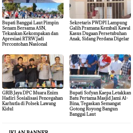
Bupati Banggai Laut Pimpin
Sekretaris PWDPI Lampung
Senam Bersama ASN,
Galih Pramana Kembali Kawal
Tekankan Kekompakan dan
Kasus Dugaan Persetubuhan
Apresiasi RTRW Jadi
Anak, Sidang Perdana Digelar
Percontohan Nasional
GRIB Jaya DPC Muara Enim
Bupati Sofyan Kaepa Letakkan
Hadiri Sosialisasi Pencegahan
Batu Pertama Masjid Jami Al-
Karhutla di Polsek Lawang
Bina, Tegaskan Semangat
Kidul
Gotong Royong Bangun
Banggai Laut
IKLAN BANNER