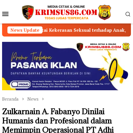
Loncat
ke
Menu
konten
Mobile
Kekerasan Seksual terhadap Anak, Pelaku Ditangkap
News Update
Beranda
News
Zulkarnain A. Fabanyo Dinilai
Humanis dan Profesional dalam
Memimpin Operasional PT Adhi