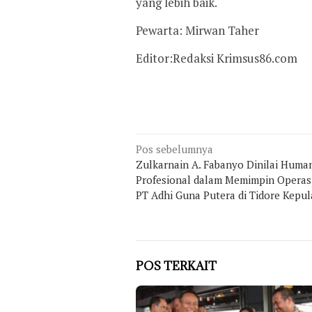
yang lebih baik.
Pewarta: Mirwan Taher
Editor:Redaksi Krimsus86.com
Navigasi
Pos sebelumnya
Zulkarnain A. Fabanyo Dinilai Huma
pos
Profesional dalam Memimpin Operas
PT Adhi Guna Putera di Tidore Kepu
POS TERKAIT