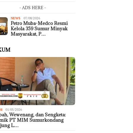
- ADS HERE -
NEWS
07/08/2026
Petro Muba-Medco Resmi
Kelola 359 Sumur Minyak
Masyarakat, P…
KUM
M
01/05/2026
ah, Wewenang, dan Sengketa:
emik PT MIM Sumurkondang
ujung L…