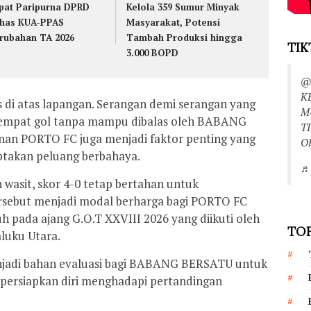
pat Paripurna DPRD
Kelola 359 Sumur Minyak
has KUA-PPAS
Masyarakat, Potensi
rubahan TA 2026
Tambah Produksi hingga
TIK
3.000 BOPD
@
K
s di atas lapangan. Serangan demi serangan yang
M
empat gol tanpa mampu dibalas oleh BABANG
T
nan PORTO FC juga menjadi faktor penting yang
O
takan peluang berbahaya.
♬ 
 wasit, skor 4-0 tetap bertahan untuk
rsebut menjadi modal berharga bagi PORTO FC
h pada ajang G.O.T XXVIII 2026 yang diikuti oleh
TOP
aluku Utara.
enjadi bahan evaluasi bagi BABANG BERSATU untuk
ersiapkan diri menghadapi pertandingan