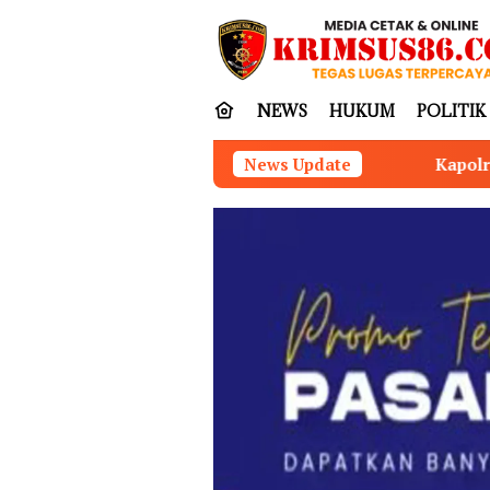
Loncat
tutup
ke
konten
NEWS
HUKUM
POLITIK
Kapolres Nias Perkuat Sinergitas B
News Update