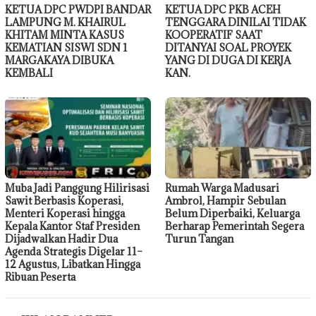
KETUA DPC PWDPI BANDAR
KETUA DPC PKB ACEH
LAMPUNG M. KHAIRUL
TENGGARA DINILAI TIDAK
KHITAM MINTA KASUS
KOOPERATIF SAAT
KEMATIAN SISWI SDN 1
DITANYAI SOAL PROYEK
MARGAKAYA DIBUKA
YANG DI DUGA DI KERJA
KEMBALI
KAN.
Muba Jadi Panggung Hilirisasi
Rumah Warga Madusari
Sawit Berbasis Koperasi,
Ambrol, Hampir Sebulan
Menteri Koperasi hingga
Belum Diperbaiki, Keluarga
Kepala Kantor Staf Presiden
Berharap Pemerintah Segera
Dijadwalkan Hadir Dua
Turun Tangan
Agenda Strategis Digelar 11–
12 Agustus, Libatkan Hingga
Ribuan Peserta