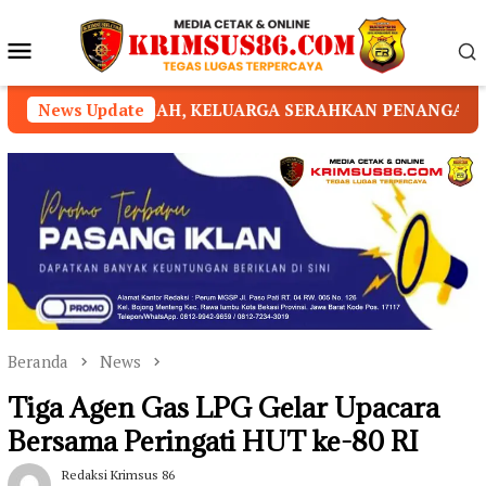
Loncat
ke
Menu
konten
Mobile
ELUARGA SERAHKAN PENANGANAN KEPADA PIHAK YAYASA
News Update
Beranda
News
Tiga Agen Gas LPG Gelar Upacara
Bersama Peringati HUT ke-80 RI
Redaksi Krimsus 86