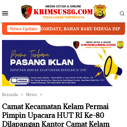
Loncat
ke
Menu
konten
Mobile
DATE, BAHAN BAKU DIDUGA DIPASOK DARI KAMBOJA
News Update
Beranda
News
Camat Kecamatan Kelam Permai
Pimpin Upacara HUT RI Ke-80
Dilapangan Kantor Camat Kelam