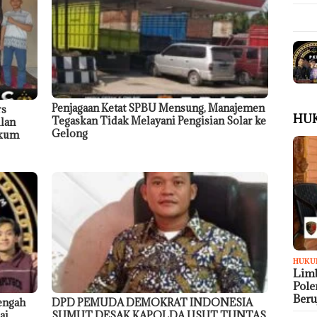
Penjagaan Ketat SPBU Mensung, Manajemen
rs
HU
Tegaskan Tidak Melayani Pengisian Solar ke
ilan
Gelong
ukum
HUKU
Limb
Pol
Ber
engah
DPD PEMUDA DEMOKRAT INDONESIA
ai
SUMUT DESAK KAPOLDA USUT TUNTAS