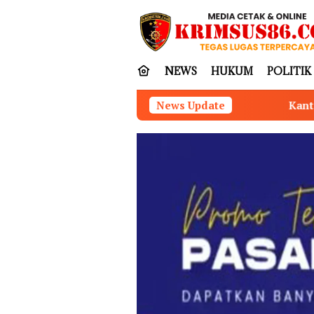
Loncat
tutup
ke
konten
NEWS
HUKUM
POLITIK
Kantor Hukum Suradi, S.H. & Par
News Update