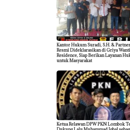
Kantor Hukum Suradi, S.H. & Partne
Resmi Dideklarasikan di Griya Want
Residence, Siap Berikan Layanan H
untuk Masyarakat
Ketua Relawan DPW PKN Lombok T
Dukung Lalu Muhammad Iqbal sebag