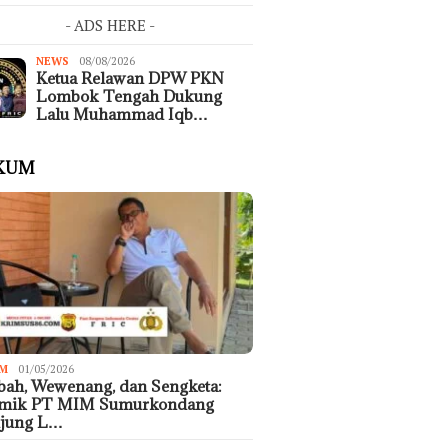
- ADS HERE -
NEWS
08/08/2026
Ketua Relawan DPW PKN
Lombok Tengah Dukung
Lalu Muhammad Iqb…
KUM
M
01/05/2026
ah, Wewenang, dan Sengketa:
emik PT MIM Sumurkondang
ujung L…