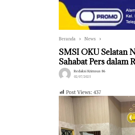
Beranda
News
SMSI OKU Selatan N
Sahabat Pers dalam
Redaksi Krimsus 86
02/07/2025
Post Views:
437