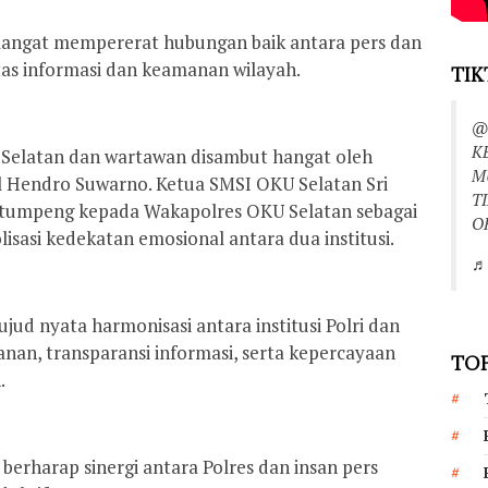
emangat mempererat hubungan baik antara pers dan
tas informasi dan keamanan wilayah.
TIK
@
K
Selatan dan wartawan disambut hangat oleh
M
 Hendro Suwarno. Ketua SMSI OKU Selatan Sri
T
 tumpeng kepada Wakapolres OKU Selatan sebagai
O
sasi kedekatan emosional antara dua institusi.
♬ 
ujud nyata harmonisasi antara institusi Polri dan
an, transparansi informasi, serta kepercayaan
TOP
.
erharap sinergi antara Polres dan insan pers