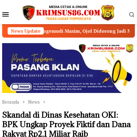
Loncat
ke
Menu
konten
Mobile
ngemudi Maxim, Ojol Didorong Jadi Mitra Strategis Kamti
News Update
Beranda
News
Skandal di Dinas Kesehatan OKI:
BPK Ungkap Proyek Fiktif dan Dana
Rakyat Rp2,1 Miliar Raib