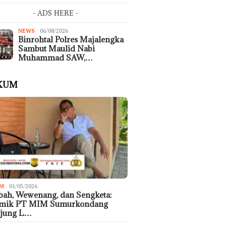
- ADS HERE -
NEWS
06/08/2026
Binrohtal Polres Majalengka
Sambut Maulid Nabi
Muhammad SAW,…
KUM
M
01/05/2026
ah, Wewenang, dan Sengketa:
emik PT MIM Sumurkondang
ujung L…