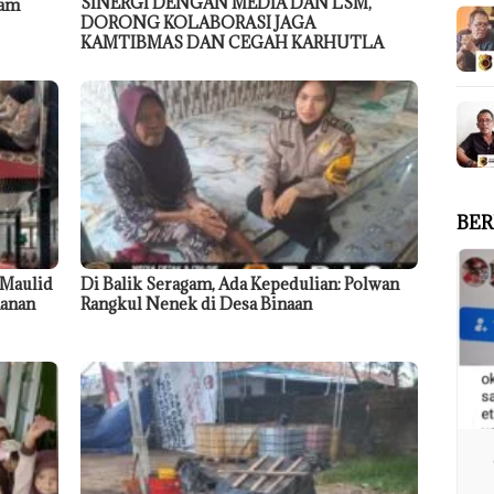
SINERGI DENGAN MEDIA DAN LSM,
dam
DORONG KOLABORASI JAGA
KAMTIBMAS DAN CEGAH KARHUTLA
BER
 Maulid
Di Balik Seragam, Ada Kepedulian: Polwan
anan
Rangkul Nenek di Desa Binaan