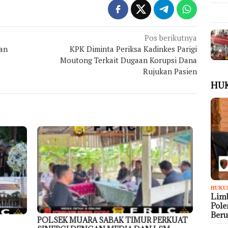
Pos berikutnya
dan
KPK Diminta Periksa Kadinkes Parigi
Moutong Terkait Dugaan Korupsi Dana
Rujukan Pasien
HU
HUKU
Limb
Pol
Ber
POLSEK MUARA SABAK TIMUR PERKUAT