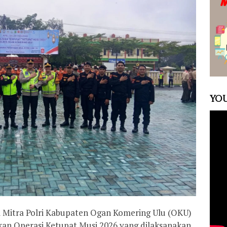
YOU
itra Polri Kabupaten Ogan Komering Ulu (OKU)
kan Operasi Ketupat Musi 2026 yang dilaksanakan