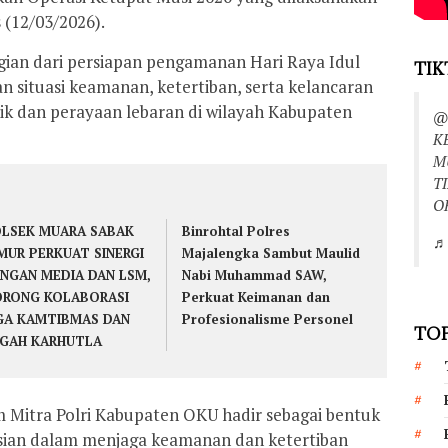
(12/03/2026).
gian dari persiapan pengamanan Hari Raya Idul
TIK
an situasi keamanan, ketertiban, serta kelancaran
dik dan perayaan lebaran di wilayah Kabupaten
@
K
M
T
O
LSEK MUARA SABAK
Binrohtal Polres
♬ 
MUR PERKUAT SINERGI
Majalengka Sambut Maulid
NGAN MEDIA DAN LSM,
Nabi Muhammad SAW,
RONG KOLABORASI
Perkuat Keimanan dan
GA KAMTIBMAS DAN
Profesionalisme Personel
TOP
GAH KARHUTLA
 Mitra Polri Kabupaten OKU hadir sebagai bentuk
sian dalam menjaga keamanan dan ketertiban