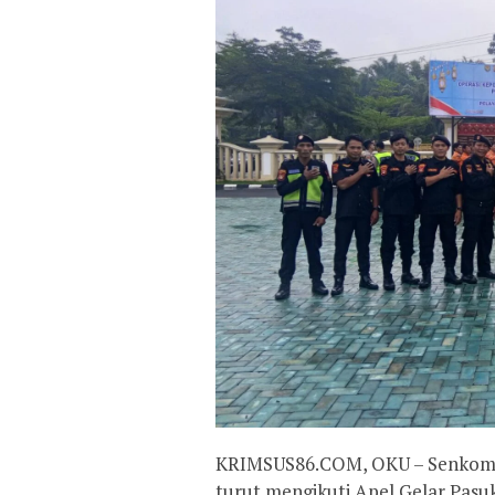
KRIMSUS86.COM, OKU – Senkom M
turut mengikuti Apel Gelar Pasu