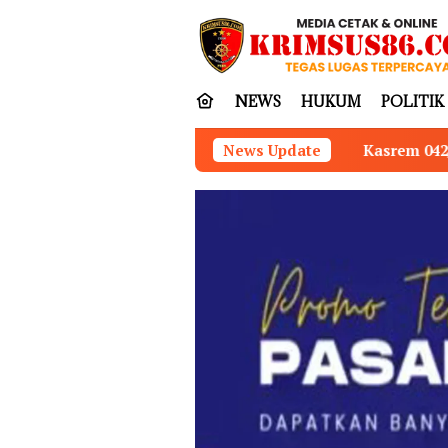
Loncat
tutup
ke
konten
NEWS
HUKUM
POLITIK
Kasrem 042/Gapu Pimpin Ziarah Romb
News Update