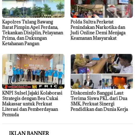
Kapolres Tulang Bawang
Polda Sultra Perketat
Barat Pimpin Apel Perdana,
Penindakan Narkotika dan
Tekankan Disiplin, Pelayanan
Judi Online Demi Menjaga
Prima, dan Dukungan
Keamanan Masyarakat
Ketahanan Pangan
KNPI Sulsel Jajaki Kolaborasi
Diskominfo Banggai Laut
Strategis dengan Bea Cukai
Terima Siswa PKL dari Dua
Makassar untuk Perkuat
SMK, Perkuat Sinergi
Literasi dan Pemberdayaan
Pendidikan dan Dunia Kerja
Pemuda
IKLAN BANNER