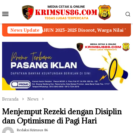
Loncat
ke
Menu
konten
Mobile
2025 Disorot, Warga Nilai Transparansi Pengelolaan 
News Update
Beranda
News
Menjemput Rezeki dengan Disiplin
dan Optimisme di Pagi Hari
Redaksi Krimsus 86