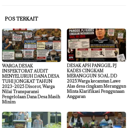
POS TERKAIT
DESAK APH PANGGIL PJ
WARGA DESAK
KADES CINGKAM
INSPEKTORAT AUDIT
MERANGGUN SOAL DD
MENYELURUH DANA DESA
2025.Warga kecamtan Lawe
TUHI JONGKAT TAHUN
Alas desa cingkam Meranggun
2023–2025 Disorot, Warga
Minta Klarifikasi Penggunaan
Nilai Transparansi
Anggaran
Pengelolaan Dana Desa Masih
Minim