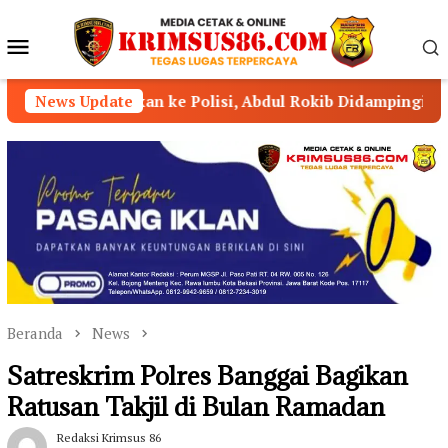
Loncat
ke
Menu
konten
Mobile
n ke Polisi, Abdul Rokib Didampingi 11 Pengacara
News Update
Beranda
News
Satreskrim Polres Banggai Bagikan
Ratusan Takjil di Bulan Ramadan
Redaksi Krimsus 86