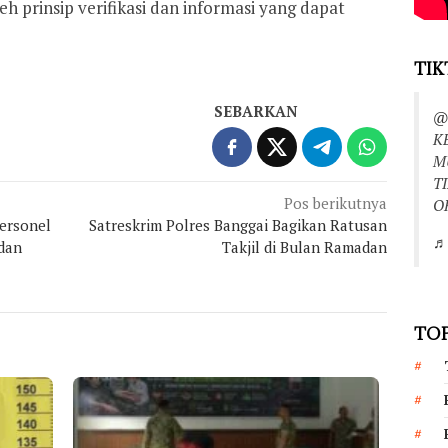
h prinsip verifikasi dan informasi yang dapat
TIK
SEBARKAN
@
K
M
T
Pos berikutnya
O
ersonel
Satreskrim Polres Banggai Bagikan Ratusan
♬ 
 dan
Takjil di Bulan Ramadan
TOP