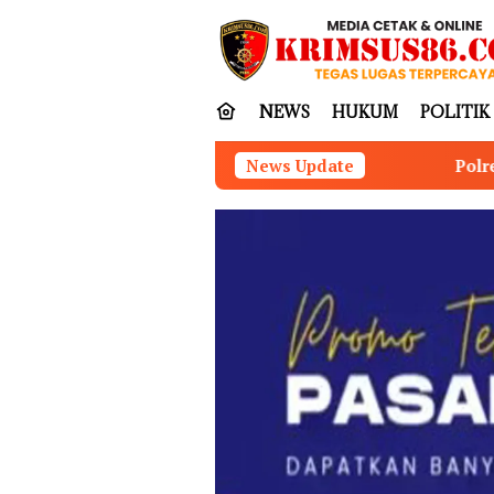
Loncat
tutup
ke
konten
NEWS
HUKUM
POLITIK
Polres Tapanuli Selatan Ungkap K
News Update