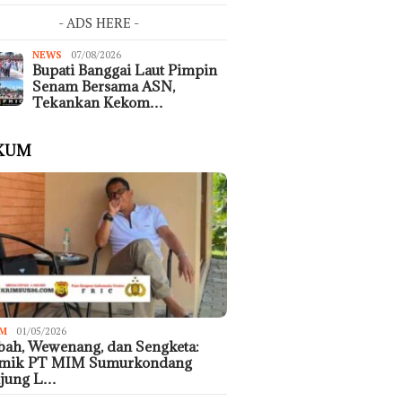
- ADS HERE -
NEWS
07/08/2026
Bupati Banggai Laut Pimpin
Senam Bersama ASN,
Tekankan Kekom…
KUM
M
01/05/2026
ah, Wewenang, dan Sengketa:
emik PT MIM Sumurkondang
ujung L…