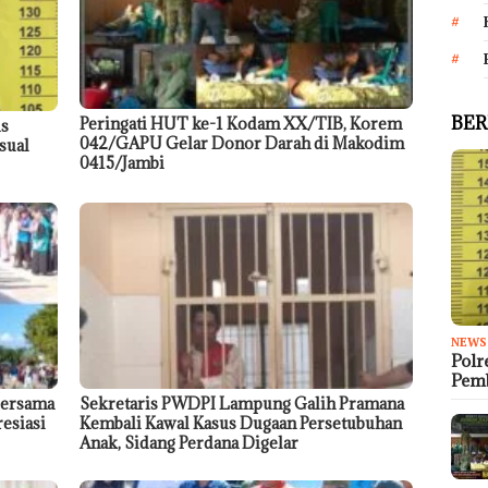
BER
Peringati HUT ke-1 Kodam XX/TIB, Korem
us
042/GAPU Gelar Donor Darah di Makodim
sual
0415/Jambi
NEWS
Polr
Pem
Bersama
Sekretaris PWDPI Lampung Galih Pramana
esiasi
Kembali Kawal Kasus Dugaan Persetubuhan
Anak, Sidang Perdana Digelar