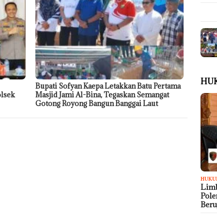
HU
Bupati Sofyan Kaepa Letakkan Batu Pertama
olsek
Masjid Jami Al-Bina, Tegaskan Semangat
Gotong Royong Bangun Banggai Laut
HUKU
Limb
Pol
Ber