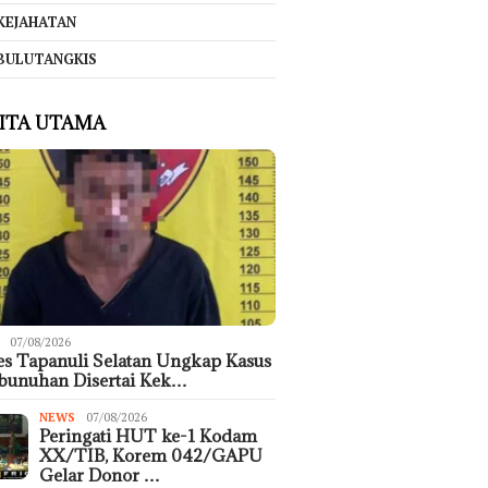
KEJAHATAN
BULUTANGKIS
ITA UTAMA
07/08/2026
es Tapanuli Selatan Ungkap Kasus
bunuhan Disertai Kek…
NEWS
07/08/2026
Peringati HUT ke-1 Kodam
XX/TIB, Korem 042/GAPU
Gelar Donor …