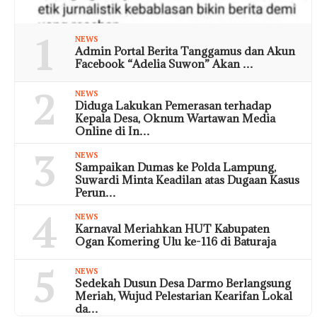
1
NEWS
Admin Portal Berita Tanggamus dan Akun
Facebook “Adelia Suwon” Akan …
2
NEWS
Diduga Lakukan Pemerasan terhadap
Kepala Desa, Oknum Wartawan Media
Online di In…
3
NEWS
Sampaikan Dumas ke Polda Lampung,
Suwardi Minta Keadilan atas Dugaan Kasus
Perun…
4
NEWS
Karnaval Meriahkan HUT Kabupaten
Ogan Komering Ulu ke-116 di Baturaja
5
NEWS
Sedekah Dusun Desa Darmo Berlangsung
Meriah, Wujud Pelestarian Kearifan Lokal
da…