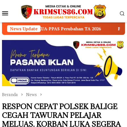
Loncat
ke
Menu
konten
Mobile
KUA-PPAS Perubahan TA 2026
News Update
Petro Muba-Medco Resm
Beranda
News
RESPON CEPAT POLSEK BALIGE
CEGAH TAWURAN PELAJAR
MELUAS, KORBAN LUKA SEGERA