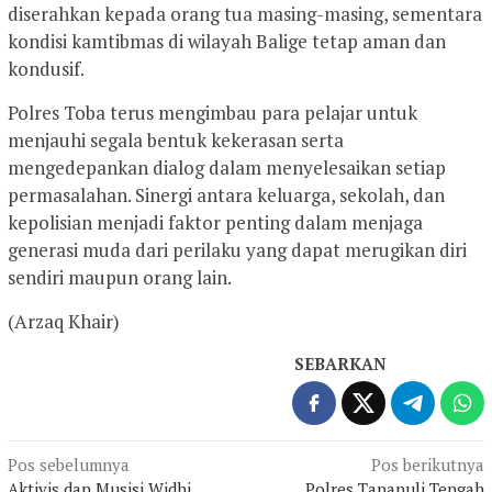
diserahkan kepada orang tua masing-masing, sementara
kondisi kamtibmas di wilayah Balige tetap aman dan
kondusif.
Polres Toba terus mengimbau para pelajar untuk
menjauhi segala bentuk kekerasan serta
mengedepankan dialog dalam menyelesaikan setiap
permasalahan. Sinergi antara keluarga, sekolah, dan
kepolisian menjadi faktor penting dalam menjaga
generasi muda dari perilaku yang dapat merugikan diri
sendiri maupun orang lain.
(Arzaq Khair)
SEBARKAN
Navigasi
Pos sebelumnya
Pos berikutnya
Aktivis dan Musisi Widhi
Polres Tapanuli Tengah