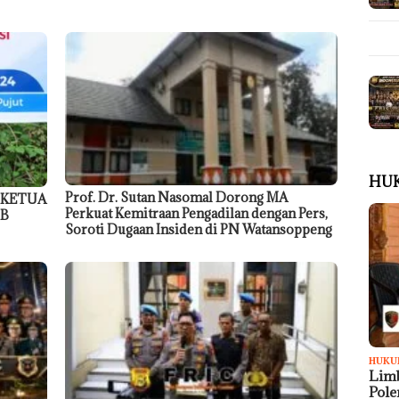
HU
Prof. Dr. Sutan Nasomal Dorong MA
 KETUA
Perkuat Kemitraan Pengadilan dengan Pers,
TB
Soroti Dugaan Insiden di PN Watansoppeng
HUKU
Limb
Pol