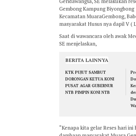
Geridawangsa, SE melakukan res
Gembong Kampung Biyongbong 12 
Kecamatan MuaraGembong, Babela
masyarakat Husus nya dapil V ( 
Saat di wawancara oleh awak Med
SE menjelaskan,
BERITA LAINNYA
KTK PUJUT SAMBUT
Pr
DORONGAN KETUA KONI
Do
PUSAT AGAR GUBERNUR
Ke
NTB PIMPIN KONI NTB
de
Du
Wa
“Kenapa kita gelar Reses hari ini
dambaan masyarakat Muara Gem