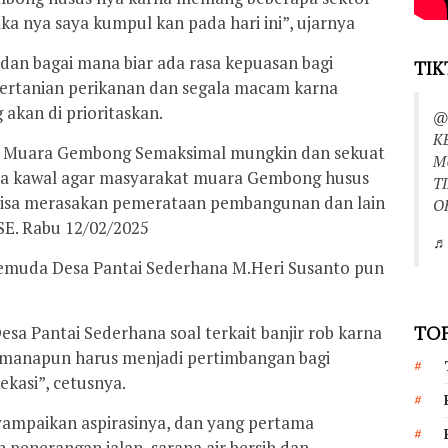
 nya saya kumpul kan pada hari ini”, ujarnya
 dan bagai mana biar ada rasa kepuasan bagi
TIK
ertanian perikanan dan segala macam karna
akan di prioritaskan.
@
K
an Muara Gembong Semaksimal mungkin dan sekuat
M
a kawal agar masyarakat muara Gembong husus
T
 bisa merasakan pemerataan pembangunan dan lain
O
 SE. Rabu 12/02/2025
♬ 
 pemuda Desa Pantai Sederhana M.Heri Susanto pun
esa Pantai Sederhana soal terkait banjir rob karna
TOP
gimanapun harus menjadi pertimbangan bagi
kasi”, cetusnya.
yampaikan aspirasinya, dan yang pertama
n penerangan jalan, sarana air bersih dan