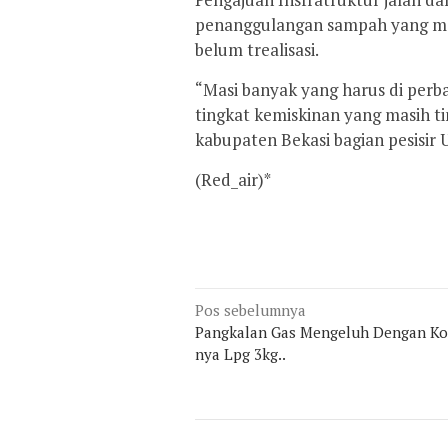
penanggulangan sampah yang ma
belum trealisasi.
“Masi banyak yang harus di perb
tingkat kemiskinan yang masih t
kabupaten Bekasi bagian pesisir U
(Red_air)*
Navigasi
Pos sebelumnya
Pangkalan Gas Mengeluh Dengan K
pos
nya Lpg 3kg..