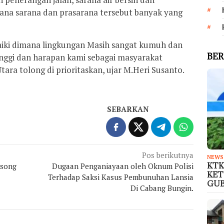
na sarana dan prasarana tersebut banyak yang
aiki dimana lingkungan Masih sangat kumuh dan
BER
inggi dan harapan kami sebagai masyarakat
tara tolong di prioritaskan, ujar M.Heri Susanto.
SEBARKAN
Pos berikutnya
NEWS
KTK
osong
Dugaan Penganiayaan oleh Oknum Polisi
KET
Terhadap Saksi Kasus Pembunuhan Lansia
GU
Di Cabang Bungin.