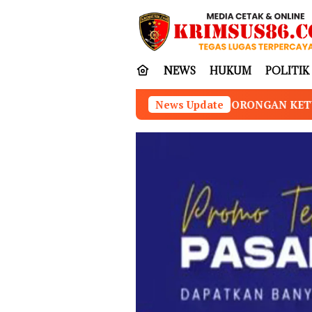
Loncat
tutup
ke
konten
NEWS
HUKUM
POLITIK
UJUT SAMBUT DORONGAN KETUA KONI PUSAT AGAR GUBER
News Update