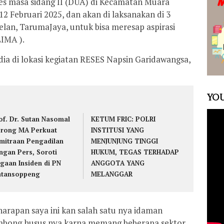
es masa sidang II (DUA) di Kecamatan Muara
Februari 2025, dan akan di laksanakan di 3
n, TarumaJaya, untuk bisa meresap aspirasi
LIMA ).
ia di lokasi kegiatan RESES Napsin Garidawangsa,
YOU
of. Dr. Sutan Nasomal
KETUM FRIC: POLRI
rong MA Perkuat
INSTITUSI YANG
mitraan Pengadilan
MENJUNJUNG TINGGI
ngan Pers, Soroti
HUKUM, TEGAS TERHADAP
gaan Insiden di PN
ANGGOTA YANG
tansoppeng
MELANGGAR
 harapan saya ini kan salah satu nya idaman
bong husus nya karna memang beberapa sektor