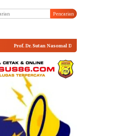
tutup
Pencarian
al Dorong MA Perkuat Kemitraan Pengadilan dengan Pers, 