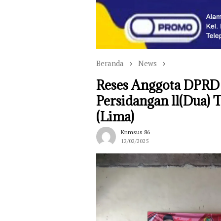
Beranda
News
Reses Anggota DPRD
Persidangan ll(Dua)
(Lima)
Krimsus 86
12/02/2025