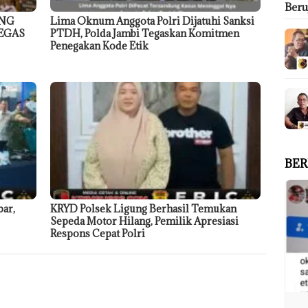
Ber
ANG
Lima Oknum Anggota Polri Dijatuhi Sanksi
EGAS
PTDH, Polda Jambi Tegaskan Komitmen
Penegakan Kode Etik
BER
bar,
KRYD Polsek Ligung Berhasil Temukan
Sepeda Motor Hilang, Pemilik Apresiasi
Respons Cepat Polri