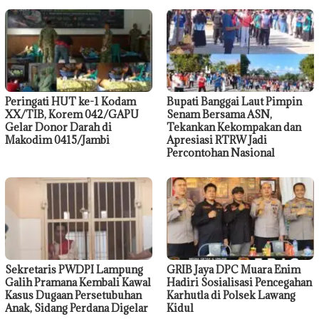
Peringati HUT ke-1 Kodam
Bupati Banggai Laut Pimpin
XX/TIB, Korem 042/GAPU
Senam Bersama ASN,
Gelar Donor Darah di
Tekankan Kekompakan dan
Makodim 0415/Jambi
Apresiasi RTRW Jadi
Percontohan Nasional
Sekretaris PWDPI Lampung
GRIB Jaya DPC Muara Enim
Galih Pramana Kembali Kawal
Hadiri Sosialisasi Pencegahan
Kasus Dugaan Persetubuhan
Karhutla di Polsek Lawang
Anak, Sidang Perdana Digelar
Kidul