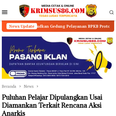
Loncat
ke
Menu
konten
Mobile
udkan Gedung Pelayanan BPKB Prototype
News Update
Polres Tap
Beranda
News
Puluhan Pelajar Dipulangkan Usai
Diamankan Terkait Rencana Aksi
Anarkis