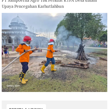
PT Sampoerna Agro Tbk Perkuat KTPA Desa dalam
Upaya Pencegahan Karhutlahbun