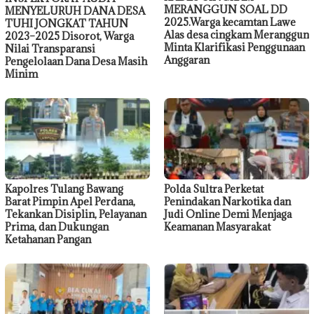
MERANGGUN SOAL DD
MENYELURUH DANA DESA
2025.Warga kecamtan Lawe
TUHI JONGKAT TAHUN
Alas desa cingkam Meranggun
2023–2025 Disorot, Warga
Minta Klarifikasi Penggunaan
Nilai Transparansi
Anggaran
Pengelolaan Dana Desa Masih
Minim
Kapolres Tulang Bawang
Polda Sultra Perketat
Barat Pimpin Apel Perdana,
Penindakan Narkotika dan
Tekankan Disiplin, Pelayanan
Judi Online Demi Menjaga
Prima, dan Dukungan
Keamanan Masyarakat
Ketahanan Pangan