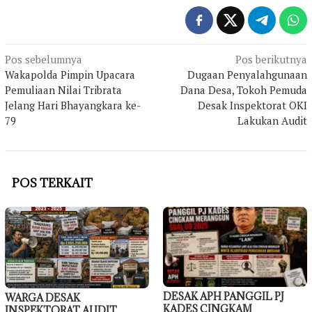
Navigasi
Pos sebelumnya
Pos berikutnya
Wakapolda Pimpin Upacara
Dugaan Penyalahgunaan
pos
Pemuliaan Nilai Tribrata
Dana Desa, Tokoh Pemuda
Jelang Hari Bhayangkara ke-
Desak Inspektorat OKI
79
Lakukan Audit
POS TERKAIT
DESAK APH PANGGIL PJ
WARGA DESAK
KADES CINGKAM
INSPEKTORAT AUDIT