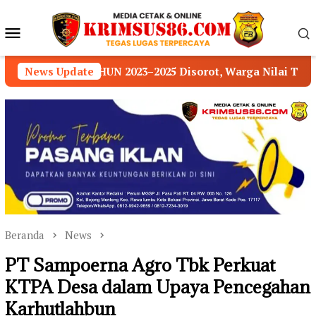
Loncat
ke
Menu
konten
Mobile
25 Disorot, Warga Nilai Transparansi Pengelolaan Da
News Update
Beranda
News
PT Sampoerna Agro Tbk Perkuat
KTPA Desa dalam Upaya Pencegahan
Karhutlahbun