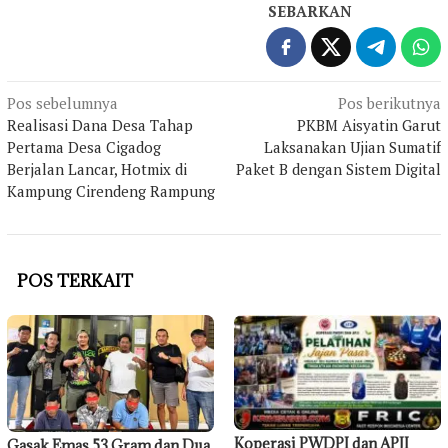
SEBARKAN
Navigasi
Pos sebelumnya
Pos berikutnya
Realisasi Dana Desa Tahap
PKBM Aisyatin Garut
pos
Pertama Desa Cigadog
Laksanakan Ujian Sumatif
Berjalan Lancar, Hotmix di
Paket B dengan Sistem Digital
Kampung Cirendeng Rampung
POS TERKAIT
Koperasi PWDPI dan APJI
Gasak Emas 53 Gram dan Dua