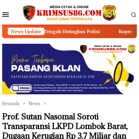
Loncat
ke
Menu
konten
Mobile
engah Diringkus Polisi
News Update
Koperasi PWDPI dan APJI Ge
Beranda
News
Prof. Sutan Nasomal Soroti
Transparansi LKPD Lombok Barat,
Dugaan Kerugian Rp 3,7 Miliar dan