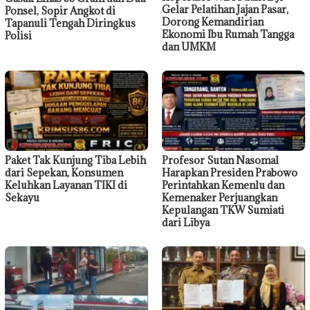
Gelar Pelatihan Jajan Pasar,
Ponsel, Sopir Angkot di
Dorong Kemandirian
Tapanuli Tengah Diringkus
Ekonomi Ibu Rumah Tangga
Polisi
dan UMKM
Paket Tak Kunjung Tiba Lebih
Profesor Sutan Nasomal
dari Sepekan, Konsumen
Harapkan Presiden Prabowo
Keluhkan Layanan TIKI di
Perintahkan Kemenlu dan
Sekayu
Kemenaker Perjuangkan
Kepulangan TKW Sumiati
dari Libya